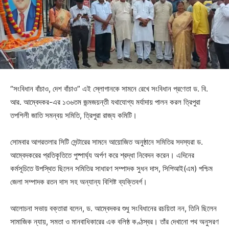
“সংবিধান বাঁচাও, দেশ বাঁচাও” এই স্লোগানকে সামনে রেখে সংবিধান প্রণেতা ড. বি.
আর. আম্বেদকর-এর ১৩৬তম জন্মজয়ন্তী যথাযোগ্য মর্যাদায় পালন করল ত্রিপুরা
তপশিলী জাতি সমন্বয় সমিতি, ত্রিপুরা রাজ্য কমিটি।
সোমবার আগরতলার সিটি সেন্টারের সামনে আয়োজিত অনুষ্ঠানে সমিতির সদস্যরা ড.
আম্বেদকরের প্রতিকৃতিতে পুষ্পার্ঘ্য অর্পণ করে শ্রদ্ধা নিবেদন করেন। এদিনের
কর্মসূচিতে উপস্থিত ছিলেন সমিতির সাধারণ সম্পাদক সুধন দাস, সিপিআই(এম) পশ্চিম
জেলা সম্পাদক রতন দাস সহ অন্যান্য বিশিষ্ট ব্যক্তিবর্গ।
আলোচনা সভায় বক্তারা বলেন, ড. আম্বেদকর শুধু সংবিধানের রচয়িতা নন, তিনি ছিলেন
সামাজিক ন্যায়, সমতা ও মানবাধিকারের এক বলিষ্ঠ কণ্ঠস্বর। তাঁর দেখানো পথ অনুসরণ