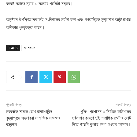
করেই সমাজে ন্যায় ও সমতার প্রতিষ্ঠা সম্ভব।
অনুষ্ঠানে উপস্থিত সকলেই সংবিধানের মর্যাদা রক্ষা এবং গণতান্ত্রিক মূল্যবোধ অটুট রাখার
অঙ্গীকার পুনর্ব্যক্ত করেন।
TAGS
slide-2
পূর্ববর্তী নিবন্ধ
পরবর্তী নিবন্ধ
নববর্ষকে সামনে রেখে রাধাগোবিন্দ
পুলিশ প্রশাসন ও নির্বাচন কমিশনের
বৃদ্ধাশ্রমে সদভাবনা সামাজিক সংস্থার
দুর্বলতার কারণে দুই শতাধিক ভোটার ভোট
বস্ত্রদান
দিতে পারেনি কুলাই চম্পা হওয়ার আসনে।