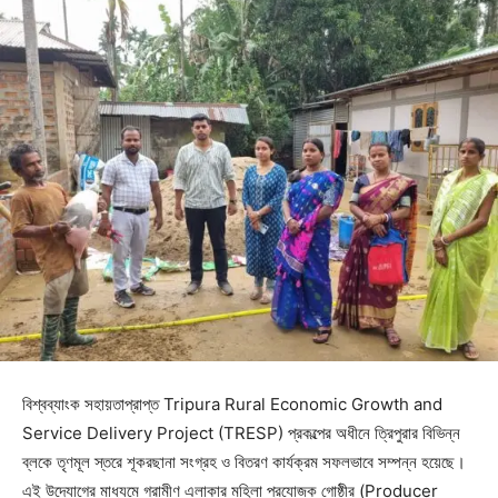
বিশ্বব্যাংক সহায়তাপ্রাপ্ত Tripura Rural Economic Growth and
Service Delivery Project (TRESP) প্রকল্পের অধীনে ত্রিপুরার বিভিন্ন
ব্লকে তৃণমূল স্তরে শূকরছানা সংগ্রহ ও বিতরণ কার্যক্রম সফলভাবে সম্পন্ন হয়েছে।
এই উদ্যোগের মাধ্যমে গ্রামীণ এলাকার মহিলা প্রযোজক গোষ্ঠীর (Producer