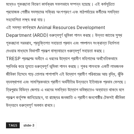
মধ্যেও শূকরছানা বিতরণ কার্যক্রম সফলভাবে সম্পন্ন হয়েছে। এই কর্মসূচিতে
প্রযোজক গোষ্ঠীর সদস্যদের সক্রিয় অংশগ্রহণ এবং মাঠপর্যায়ের কর্মীদের সমন্বিত
সহযোগিতা লক্ষ্য করা যায়।
এই সমস্ত কার্যক্রমে Animal Resources Development
Department (ARDD) গুরুত্বপূর্ণ ভূমিকা পালন করছে। উন্নত জাতের সুস্থ
শূকরছানা সরবরাহ, প্রযুক্তিগত সহায়তা প্রদান এবং পশুপালন সংক্রান্ত নির্দেশনা
দেওয়ার মাধ্যমে বিভাগটি প্রকল্প বাস্তবায়নে গুরুত্বপূর্ণ সহায়তা করছে।
TRESP প্রকল্পের অধীনে এ ধরনের উদ্যোগ গ্রামীণ মহিলাদের অর্থনৈতিকভাবে
স্বনির্ভর করে তুলতে গুরুত্বপূর্ণ ভূমিকা পালন করছে। শূকর পালনকে একটি লাভজনক
জীবিকা হিসেবে গড়ে তোলার পাশাপাশি এই উদ্যোগ গ্রামীণ পরিবারের আয় বৃদ্ধি, ঝুঁকি
ব্যবস্থাপনা এবং সামগ্রিকভাবে গ্রামীণ অর্থনীতির উন্নয়নে ইতিবাচক প্রভাব ফেলছে।
ত্রিপুরার বিভিন্ন জেলায় এ ধরনের সমন্বিত উদ্যোগ ভবিষ্যতেও অব্যাহত থাকবে বলে
প্রকল্প কর্তৃপক্ষ জানিয়েছেন, যা রাজ্যের জনজাতি ও গ্রামীণ জনগোষ্ঠীর টেকসই জীবিকা
উন্নয়নে গুরুত্বপূর্ণ অবদান রাখবে।
TAGS
slide-3