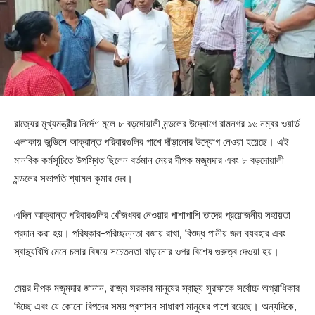
রাজ্যের মুখ্যমন্ত্রীর নির্দেশ মূলে ৮ বড়দোয়ালী মন্ডলের উদ্যোগে রামনগর ১৬ নম্বর ওয়ার্ড
এলাকায় জন্ডিসে আক্রান্ত পরিবারগুলির পাশে দাঁড়ানোর উদ্যোগ নেওয়া হয়েছে। এই
মানবিক কর্মসূচিতে উপস্থিত ছিলেন বর্তমান মেয়র দীপক মজুমদার এবং ৮ বড়দোয়ালী
মন্ডলের সভাপতি শ্যামল কুমার দেব।
এদিন আক্রান্ত পরিবারগুলির খোঁজখবর নেওয়ার পাশাপাশি তাদের প্রয়োজনীয় সহায়তা
প্রদান করা হয়। পরিষ্কার-পরিচ্ছন্নতা বজায় রাখা, বিশুদ্ধ পানীয় জল ব্যবহার এবং
স্বাস্থ্যবিধি মেনে চলার বিষয়ে সচেতনতা বাড়ানোর ওপর বিশেষ গুরুত্ব দেওয়া হয়।
মেয়র দীপক মজুমদার জানান, রাজ্য সরকার মানুষের স্বাস্থ্য সুরক্ষাকে সর্বোচ্চ অগ্রাধিকার
দিচ্ছে এবং যে কোনো বিপদের সময় প্রশাসন সাধারণ মানুষের পাশে রয়েছে। অন্যদিকে,