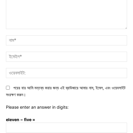
মন্তব্য:
নাম
ইমে
ওয়ে
পরের বার আমি মন্তব্য করার জন্য এই ব্রাউজারে আমার নাম, ইমেল, এবং ওয়েবসাইট
সংরক্ষণ করুন।
Please enter an answer in digits:
eleven − five =