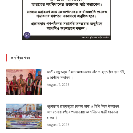
জনপ্রিয় খবর
জাতীয় হ্যান্ডলুম দিবসে আগরতলায় তাঁত ও হস্তশিল্প প্রদর্শনী,
৯ শিল্পীকে সম্মাননা।
August 7, 2026
প্রথমবার রাজ্যস্তরে চাকমা ভাষা ও লিপি দিবস উদযাপন,
আগরতলায় বর্ণাঢ্য পদযাত্রায় অংশ নিলেন মন্ত্রী সান্তনা
চাকমা।
August 7, 2026