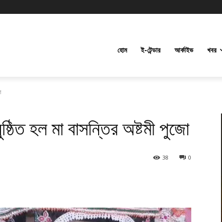
হোম
ই-টেন্ডার
আর্কাইভ
খবর
ো
ুষ্ঠিত হল মা বাসন্তির অষ্টমী পুজো
38
0