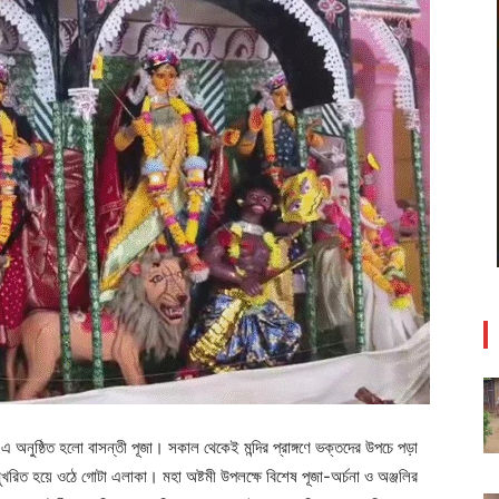
র-এ অনুষ্ঠিত হলো বাসন্তী পূজা। সকাল থেকেই মন্দির প্রাঙ্গণে ভক্তদের উপচে পড়া
মুখরিত হয়ে ওঠে গোটা এলাকা। মহা অষ্টমী উপলক্ষে বিশেষ পূজা-অর্চনা ও অঞ্জলির