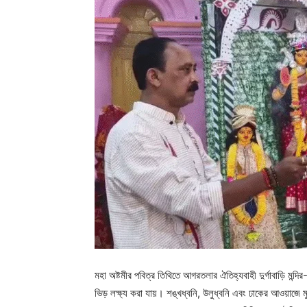
মহা অষ্টমীর পবিত্র তিথিতে আগরতলার ঐতিহ্যবাহী দুর্গাবাড়ি মন্দি
ভিড় লক্ষ্য করা যায়। শঙ্খধ্বনি, উলুধ্বনি এবং ঢাকের আওয়াজে 