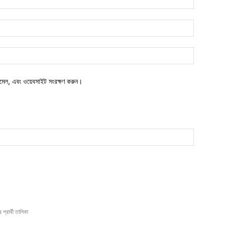
ইমেইল*
ওয়েবসাইট:
মেল, এবং ওয়েবসাইট সংরক্ষণ করুন।