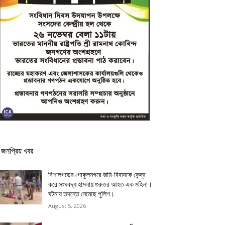
জনপ্রিয় খবর
বিশালগড়ের গোকুলনগরে জমি-বিবাদকে কেন্দ্র
করে সংঘবদ্ধ হামলায় গুরুতর আহত এক মহিলা।
ঘটনায় তদন্তে নেমেছে পুলিশ।
August 5, 2026