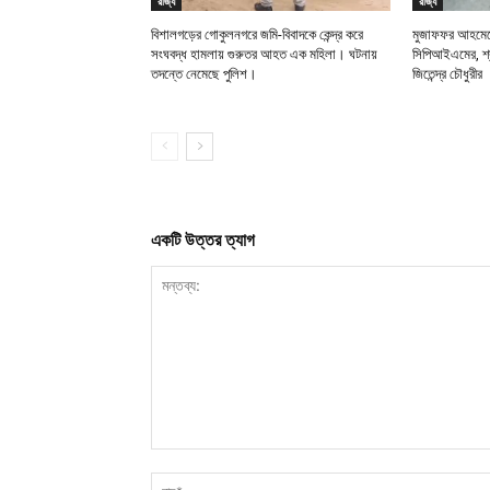
রাজ্য
রাজ্য
বিশালগড়ের গোকুলনগরে জমি-বিবাদকে কেন্দ্র করে
মুজাফফর আহমেদে
সংঘবদ্ধ হামলায় গুরুতর আহত এক মহিলা। ঘটনায়
সিপিআইএমের, শ্র
তদন্তে নেমেছে পুলিশ।
জিতেন্দ্র চৌধুরীর
একটি উত্তর ত্যাগ
মন্তব্য: