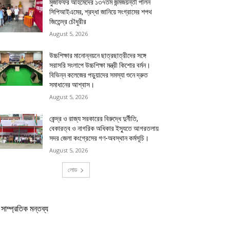
মুজাফফর আহমেদের ১৩৭তম জন্মজয়ন্তী পালন
সিপিআইএমের, শ্রদ্ধা জানিয়ে সংগ্রামের শপথ
জিতেন্দ্র চৌধুরীর
August 5, 2026
উচ্চশিক্ষার মানোন্নয়নে ছাত্রছাত্রীদের সঙ্গে
সরাসরি সংলাপে উচ্চশিক্ষা মন্ত্রী কিশোর বর্মন।
বিভিন্ন কলেজের পড়ুয়াদের সমস্যা শুনে দ্রুত
সমাধানের আশ্বাস।
August 5, 2026
কেন্দ্র ও রাজ্য সরকারের বিরুদ্ধে দুর্নীতি,
বেকারত্ব ও নাগরিক অধিকার ইস্যুতে আগরতলায়
সদর জেলা কংগ্রেসের গণ-অবস্থান কর্মসূচি।
August 5, 2026
লোড
সাম্প্রতিক মন্তব্য