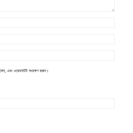
নাম*
ইমেইল*
ওয়েবসাইট:
মেল, এবং ওয়েবসাইট সংরক্ষণ করুন।