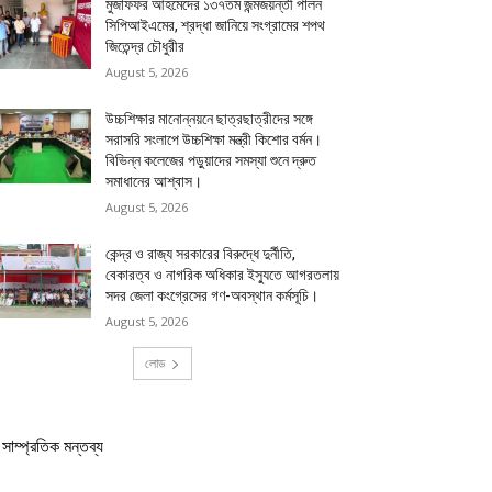
মুজাফফর আহমেদের ১৩৭তম জন্মজয়ন্তী পালন
সিপিআইএমের, শ্রদ্ধা জানিয়ে সংগ্রামের শপথ
জিতেন্দ্র চৌধুরীর
August 5, 2026
উচ্চশিক্ষার মানোন্নয়নে ছাত্রছাত্রীদের সঙ্গে
সরাসরি সংলাপে উচ্চশিক্ষা মন্ত্রী কিশোর বর্মন।
বিভিন্ন কলেজের পড়ুয়াদের সমস্যা শুনে দ্রুত
সমাধানের আশ্বাস।
August 5, 2026
কেন্দ্র ও রাজ্য সরকারের বিরুদ্ধে দুর্নীতি,
বেকারত্ব ও নাগরিক অধিকার ইস্যুতে আগরতলায়
সদর জেলা কংগ্রেসের গণ-অবস্থান কর্মসূচি।
August 5, 2026
লোড
সাম্প্রতিক মন্তব্য