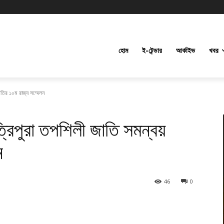
হোম
ই-টেন্ডার
আর্কাইভ
খবর
িতির ১০ম রাজ্য সম্মেলন
রিপুরা তপশিলী জাতি সমন্বয়
ন
46
0