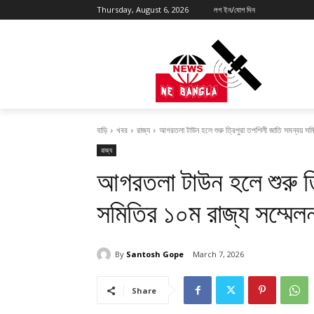
Thursday, August 6, 2026
লগ ইন/যোগ দিন
বাড়ি
খবর
রাজ্য
আগরতলা টাউন হলে শুরু ত্রিপুরা তপশিলী জাতি সমন্বয় সম
রাজ্য
আগরতলা টাউন হলে শুরু ত্
সমিতির ১০ম রাজ্য সম্মেল
By
Santosh Gope
March 7, 2026
Share