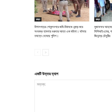
রাজ্য
রাজ্য
বিশালগড়ের গোকুলনগরে জমি-বিবাদকে কেন্দ্র করে
মুজাফফর আহমেদে
সংঘবদ্ধ হামলায় গুরুতর আহত এক মহিলা। ঘটনায়
সিপিআইএমের, শ্র
তদন্তে নেমেছে পুলিশ।
জিতেন্দ্র চৌধুরীর
একটি উত্তর ত্যাগ