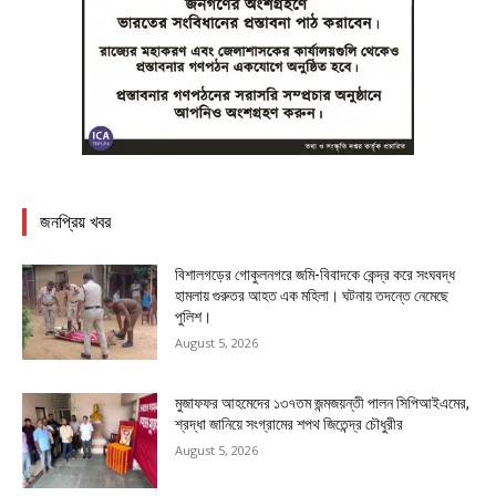
জনপ্রিয় খবর
বিশালগড়ের গোকুলনগরে জমি-বিবাদকে কেন্দ্র করে সংঘবদ্ধ
হামলায় গুরুতর আহত এক মহিলা। ঘটনায় তদন্তে নেমেছে
পুলিশ।
August 5, 2026
মুজাফফর আহমেদের ১৩৭তম জন্মজয়ন্তী পালন সিপিআইএমের,
শ্রদ্ধা জানিয়ে সংগ্রামের শপথ জিতেন্দ্র চৌধুরীর
August 5, 2026