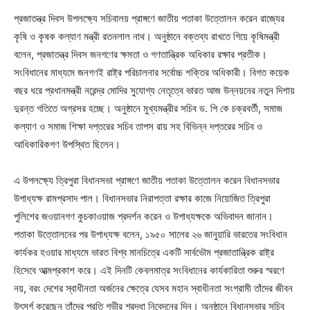
প্রজাতন্ত্র দিবস উপলক্ষ্যে সচিবালয় প্রাঙ্গণে জাতীয় পতাকা উত্তোলন করেন রাজ্যের
কৃষি ও কৃষক কল্যাণ মন্ত্রী রতনলাল নাথ। অনুষ্ঠানে বক্তব্য রাখতে গিয়ে কৃষিমন্ত্রী
বলেন, প্রজাতন্ত্র দিবস জনগণের ক্ষমতা ও গণতান্ত্রিক অধিকার রক্ষার প্রতীক।
সংবিধানের মাধ্যমে জনগণই রাষ্ট্র পরিচালনার সর্বোচ্চ শক্তির অধিকারী। বিগত কয়েক
বছর ধরে প্রধানমন্ত্রী নরেন্দ্র মোদির সুযোগ্য নেতৃত্বে ভারত আজ উন্নয়নের নতুন দিশায়
দুরন্ত গতিতে অগ্রসর হচ্ছে। অনুষ্ঠানে মুখ্যমন্ত্রীর সচিব ড. পি কে চক্রবর্তী, সমাজ
কল্যাণ ও সমাজ শিক্ষা দপ্তরের সচিব তাপস রায় সহ বিভিন্ন দপ্তরের সচিব ও
আধিকারিকগণ উপস্থিত ছিলেন।
এ উপলক্ষ্যে ত্রিপুরা বিধানসভা প্রাঙ্গণে জাতীয় পতাকা উত্তোলন করেন বিধানসভার
উপাধ্যক্ষ রামপ্রসাদ পাল। বিধানসভার নিরাপত্তা রক্ষার কাজে নিয়োজিত ত্রিপুরা
পুলিশের জওয়ানগণ কুচকাওয়াজ প্রদর্শন করেন ও উপাধ্যক্ষকে অভিবাদন জানান।
পতাকা উত্তোলনের পর উপাধ্যক্ষ বলেন, ১৯৫০ সালের ২৬ জানুয়ারি ভারতের সংবিধান
কার্যকর হওয়ার মাধ্যমে ভারত বিশ্ব মানচিত্রে একটি সার্বভৌম প্রজাতান্ত্রিক রাষ্ট্র
হিসেবে আত্মপ্রকাশ করে। এই দিনটি কেবলমাত্র সংবিধানের কার্যকারিতা শুরুর স্মরণে
নয়, বরং দেশের স্বাধীনতা অর্জনের ক্ষেত্রে যেসব মহান স্বাধীনতা সংগ্রামী তাঁদের জীবন
উৎসর্গ করেছেন তাঁদের প্রতি গভীর শ্রদ্ধা নিবেদনের দিন। অনুষ্ঠানে বিধানসভার সচিব