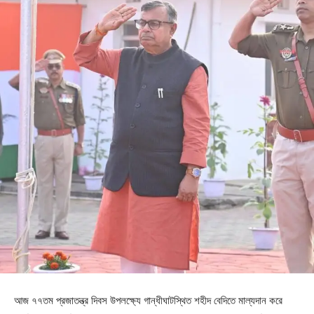
আজ ৭৭তম প্রজাতন্ত্র দিবস উপলক্ষ্যে গান্ধীঘাটস্থিত শহীদ বেদিতে মাল্যদান করে