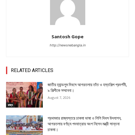
Santosh Gope
http://newsnebangla.in
RELATED ARTICLES
জাতীয় হ্যান্ডলুম দিবসে আগরতলায় তাঁত ও হস্তশিল্প প্রদর্শনী,
৯ শিল্পীকে সম্মাননা।
August 7, 2026
রাজ্য
প্রথমবার রাজ্যস্তরে চাকমা ভাষা ও লিপি দিবস উদযাপন,
আগরতলায় বর্ণাঢ্য পদযাত্রায় অংশ নিলেন মন্ত্রী সান্তনা
চাকমা।