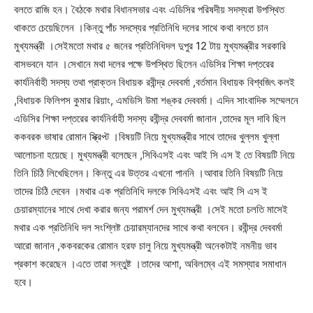
বলতে রাজি হন। বৈঠকে মথার বিধানসভার এবং এডিসির পরিষদীয় সদস্যরা উপস্থিত
থাকতে চেয়েছিলেন ।কিন্তু পাঁচ সদস্যের প্রতিনিধি দলের সাথে কথা বলতে চান
মুখ্যমন্ত্রী ।সেইমতো মথার ৫ জনের প্রতিনিধিদল দুপুর 12 টায় মুখ্যমন্ত্রীর সরকারি
বাসভবনে যান ।সেখানে মথা দলের পক্ষে উপস্থিত ছিলেন এডিসির শিক্ষা দপ্তরের
কার্যনির্বাহী সদস্য তথা প্রাক্তন বিধায়ক রবীন্দ্র দেববর্মা ,বর্তমান বিধায়ক বিশ্বজিৎ কলই
,বিধায়ক ফিলিপস কুমার রিয়াং, এমডিসি উমা শঙ্কর দেববর্মা। এদিন সাংবাদিক সম্মেলনে
এডিসির শিক্ষা দপ্তরের কার্যনির্বাহী সদস্য রবীন্দ্র দেববর্মা জানান ,তাদের মূল দাবি ছিল
ককবরক ভাষার রোমান স্ক্রিপ্ট ।বিষয়টি নিয়ে মুখ্যমন্ত্রীর সাথে তাদের খুল্লম খুল্লা
আলোচনা হয়েছে। মুখ্যমন্ত্রী বলেছেন ,সিবিএসই এবং আই সি এস ই তে বিষয়টি নিয়ে
তিনি চিঠি লিখেছিলেন। কিন্তু এর উত্তর এখনো পাননি ।আবার তিনি বিষয়টি নিয়ে
তাদের চিঠি দেবেন ।মথার এক প্রতিনিধি দলকে সিবিএসই এবং আই সি এস ই
চেয়ারম্যানের সাথে দেখা করার জন্য পরামর্শ দেন মুখ্যমন্ত্রী ।সেই মতো চলতি মাসেই
মথার এক প্রতিনিধি দল সংশ্লিষ্ট চেয়ারম্যানদের সাথে কথা বলবেন। রবীন্দ্র দেববর্মা
আরো জানান ,ককবরকের রোমান হরফ চালু নিয়ে মুখ্যমন্ত্রী অনেকটাই নমনীয় ভাব
প্রকাশ করেছেন ।এতে তারা সন্তুষ্ট ।তাদের আশা, অবিলম্বে এই সমস্যার সমাধান
হবে।