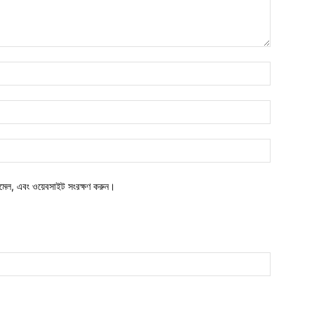
নাম*
ইমেইল*
ওয়েবসাইট:
মেল, এবং ওয়েবসাইট সংরক্ষণ করুন।