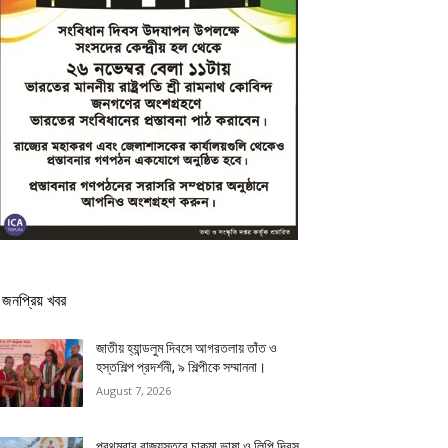
জনপ্রিয় খবর
জাতীয় হ্যান্ডলুম দিবসে আগরতলায় তাঁত ও
হস্তশিল্প প্রদর্শনী, ৯ শিল্পীকে সম্মাননা।
August 7, 2026
প্রথমবার রাজ্যস্তরে চাকমা ভাষা ও লিপি দিবস