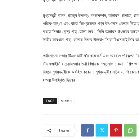
মুখ্যমন্ত্রী বলেন, রাজ্যে উপলব্ধ বনজসম্পদ, আনারস, চাপাতা, রা
পরিবেশবান্ধব এবং বায়ো ডিগ্রেডেবল পণ্য উৎপাদনে গুরুত্ব দিতে
করতে নিলাম কেন্দ্র গড়ে তোলা হবে। তিনি আনারস উৎসবের আয়োজন 
তৈরীর কারখানা গড়ে তোলার বিষয়ে উদ্যোগ নিতে টিএসআইসি’র আধ
পর্যালোচনা সভায় টিএসআইসি’র কাজকর্ম এবং ভবিষ্যৎ পরিকল্পনা বিষয়ে
টিএসআইসি’র চেয়ারম্যান তথা বিধায়ক শম্ভুলাল চাকমা। শিল্প ও 
বিষয়ে মুখ্যমন্ত্রীকে অবহিত করেন। মুখ্যমন্ত্রীর সচিব ড. পি কে
সভায় উপস্থিত ছিলেন।
TAGS
slide-1
Share