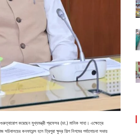
ুরুত্বারোপ করেছেন মুখ্যমন্ত্রী প্রফেসর (ডা.) মানিক সাহা। এক্ষেত্রে
চিবালয়ের কনফারেন্স হলে ত্রিপুরা ক্ষুদ্র শিল্প নিগমের পর্যালোচনা সভায়