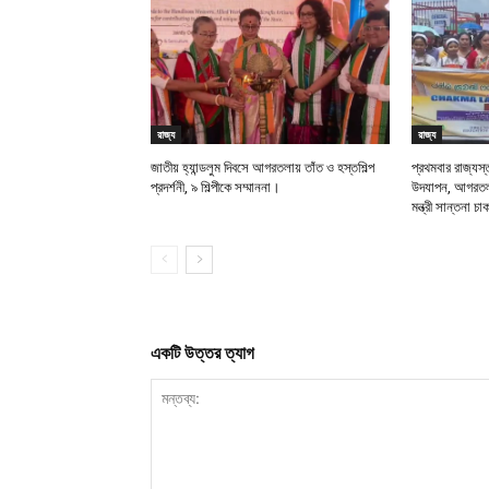
রাজ্য
রাজ্য
জাতীয় হ্যান্ডলুম দিবসে আগরতলায় তাঁত ও হস্তশিল্প
প্রথমবার রাজ্যস্
প্রদর্শনী, ৯ শিল্পীকে সম্মাননা।
উদযাপন, আগরতলায
মন্ত্রী সান্তনা চ
একটি উত্তর ত্যাগ