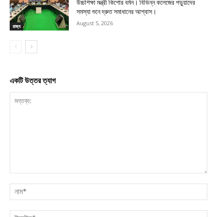
উচ্চশিক্ষা মন্ত্রী কিশোর বর্মন। বিভিন্ন কলেজের পড়ুয়াদের
সমস্যা শুনে দ্রুত সমাধানের আশ্বাস।
August 5, 2026
রাজ্য
একটি উত্তর ত্যাগ
মন্তব্য:
নাম
ইমে