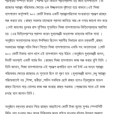
প্রক্রিয়া সম্পন্ন করেন ।পরপর দুটি কিডনি প্রতিস্থাপন হয় জিবি হাসপাতালে ।যা
রাজ্যের স্বাস্থ্য পরিষেবার ক্ষেত্রে এক উজ্জ্বলতম দৃষ্টান্ত হয়ে থাকবে।এই সিজা
হাসপাতাল কর্তৃপক্ষই ৯০০ কোটি টাকার একটি স্বাস্থ্যপরিসেবা সংক্রান্ত প্রকল্প রাজ্যে
শুরু করতে চায় ।রাজ্য সরকার তাদেরকে স্বাগত জানিয়ে আর কে নগরে জায়গা দান করে
।সেই জায়গায় বুধবার রাস পূর্ণিমার পূণ্যদিনে সিজা হাসপাতালের ভিত্তিপ্রস্তর স্থাপিত
হয় ।এর ভিত্তিপ্রস্হর স্থাপন করেন মুখ্যমন্ত্রী অধ্যাপক ডাক্তার মানিক সাহা ।
অনুষ্ঠানে অন্যান্যদের মধ্যে উপস্থিত ছিলেন স্থানীয় বিধায়ক রতন চক্রবর্তী ,রাজ্য
সরকারের স্বাস্থ্য সচিব কিরণ গিত্তে সিজা হাসপাতালের এমডি সহ অন্যান্যরা ।মোট
৯০০ কোটি টাকায় ধাপে ধাপে এই হাসপাতাল গড়ে উঠবে ।অনুষ্ঠানে মুখ্যমন্ত্রী বলেন,
দিনটি অবশ্যই একটি গর্বের দিন ।রাজ্যে সিজা হাসপাতাল কাজ শুরু করায় খুশি তিনি ।
তিনি জানান, সিজা হাসপাতালের এই প্রকল্প রূপায়িত হলে নর্থ ইস্ট এর মধ্যে স্বাস্থ্য
পরিষেবার ক্ষেত্রে রাজ্যের যে শূন্যতা ছিল তা পূরণ হবে ।মুখ্যমন্ত্রী বলেন ,শুধু স্বাস্থ্য
পরিষেবাতেই নয় ,শিক্ষা, ক্রীড়া ,পর্যটন সবদিকে ছোট রাজ্য হলেও ত্রিপুরাকে মডেল
রাজ্য হিসেবে গড়ে তোলার কাজ শুরু করেছে রাজ্য সরকার ।স্বচ্ছতার সাথে এই কাজ
চলছে বলে জানান তিনি।
অনুষ্ঠানে বক্তব্য রাখতে গিয়ে রাজ্যে আড়াইশো কোটি টাকা মূল্যে সুপার স্পেশালিটি
বিল্ডিং চালু হওয়ার পরও মানুষ চিকিৎসার জন্য বাইরে যাওয়ার ঘটনায় উদ্বেগ প্রকাশ