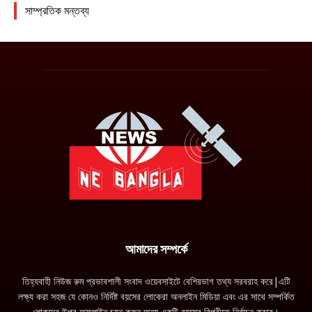
আমাদের সম্পর্কে
তিহ্যবাহী নিউজ রুম প্রভাবশালী সংবাদ ওয়েবসাইটে বেশিরভাগ তথ্য সরবরাহ করে|এটি
লক্ষ্য করা সহজ যে কোনও নির্দিষ্ট বয়সের লোকেরা অনলাইন মিডিয়া এবং এর সাথে সম্পর্কিত
লোকদের উপর অফলাইন চয়ন করুন অন্য একটি বয়সের বিপরীতে নির্বাচন করবে।