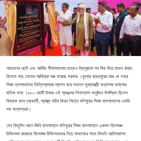
আয়তনের ছোট এবং আর্থিক সীমাবদ্ধতার মধ্যেও ত্রিপুরাকে সব দিক দিয়ে মডেল রাজ্য
হিসেবে গড়ে তোলার প্রক্রিয়া শুরু করেছে সরকার ।বুধবার খয়েরপুরের আর কে নগরে
সিজা হাসপাতালের ভিত্তিপ্রস্থর স্থাপন করে বললেন মুখ্যমন্ত্রী অধ্যাপক ডাক্তার
মানিক সাহা ।৯০০ কোটি টাকার এই প্রকল্পের শিলান্যাস অনুষ্ঠানে উপস্থিত ছিলেন
বিধায়ক রতন চক্রবর্তী, স্বাস্থ্য সচিব কিরন গিত্তে মনিপুরের সিজা হাসপাতালের এমডি
সহ অন্যান্যরা।
বেশ কিছুদিন আগে জিবি হাসপাতালে মনিপুরের সিজা হাসপাতালে একদল বিশেষজ্ঞ
চিকিৎসক রাজ্যের বিশেষজ্ঞ চিকিৎসকদের নিয়ে সাফল্যের সাথে কিডনি প্রতিস্থাপন