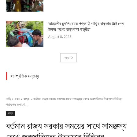
আমতলীর ঢুকলি রোডে পণ্যবাহী গাড়ির ধাক্কায় উল্টে গেল
টমটম, অল্পের জন্য রক্ষা যাত্রীরা
August 8, 2026
লোড
সাম্প্রতিক মন্তব্য