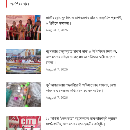
জনপ্রিয় খবর
জাতীয় হ্যান্ডলুম দিবসে আগরতলায় তাঁত ও হস্তশিল্প প্রদর্শনী,
৯ শিল্পীকে সম্মাননা।
August 7, 2026
প্রথমবার রাজ্যস্তরে চাকমা ভাষা ও লিপি দিবস উদযাপন,
আগরতলায় বর্ণাঢ্য পদযাত্রায় অংশ নিলেন মন্ত্রী সান্তনা
চাকমা।
August 7, 2026
পূর্ব আগরতলায় মাদকবিরোধী অভিযানে বড় সাফল্য, নেশা
কারবার ও সেবনের অভিযোগে ২৩ জন আটক।
August 7, 2026
১০ আগস্ট ‘জেল ভরো’ আন্দোলনের ডাক বামপন্থী শ্রমিক
সংগঠনগুলির, আগরতলায় হবে কেন্দ্রীয় কর্মসূচি।