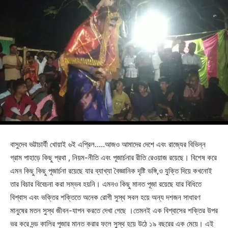
বাসুদেব ভট্টাচার্যী খোয়াই ৬ই এপ্রিল…..আজও আমাদের দেশে এবং রাজ্যের বিভিন্ন
গ্রাম পাহাড়ে কিছু প্রথা , নিয়ম-নীতি এবং পূজার্চনার রীতি রেওয়াজ রয়েছে। বিশেষ করে
এমন কিছু কিছু পূজার্চনা রয়েছে যার ব্যাখ্যা বৈজ্ঞানিক দৃষ্টি ভঙ্গি,ও যুক্তি দিয়ে কখনোই
তার বিচার বিবেচনা করা সম্ভব হয়নি। এমনও কিছু মানত পূজা রয়েছে যার বিধিতে
বিশ্বাস এবং ভক্তির শক্তিতে অনেক রোগী সুস্থ সবল হয়ে অন্য দশজন সাধারণ
মানুষের মতন সুস্থ জীবন-যাপন করতে দেখা গেছে ।তেমনই এক বিশ্বাসের শক্তির উপর
ভর করে দন্ড কালির পূজার মানত করার ফলে সুস্থ হয়ে উঠে ১৯ বছরের এক মেয়ে। এই