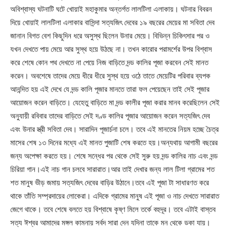
অবিশ্বাস্য ঘটনাটি ঘটে খোয়াই মহাকুমার অন্তর্গত লালটিলা এলাকায়। ঘটনার বিবরন
দিয়ে খোয়াই লালটিলা এলাকার বাসিন্দা সত্যজিৎ দেবের ১৯ বছরের মেয়ের মা সবিতা দেব
জানান বিগত বেশ কিছুদিন ধরে অসুস্থ ছিলেন উনার মেয়ে। বিভিন্ন চিকিৎসার পর ও
যখন দেখতে পায় মেয়ে আর সুস্থ হয়ে উঠছে না। তখন কারোর পরামর্শের উপর বিশ্বাস
করে শেষে কোন পথ দেখতে না পেয়ে নিজ বাড়িতে দন্ড কালির পূজা করবেন সেই মানত
করেন। অবশেষে তাদের মেয়ে ধীরে ধীরে সুস্থ হয়ে ওঠে তাতে মেয়েটির পরিবার ব্যপক
আনন্দিত হয় এই দেখে যে দন্ড কালি পূজার মানতে তারা ফল পেয়েছেন তাই সেই পূজার
আয়োজন করেন বাড়িতে। যেহেতু বাড়িতে মা দন্ড কালীর পূজা করার মানব করেছিলেন সেই
অনুযায়ী রবিবার তাদের বাড়িতে সেই দণ্ড কালির পূজার আয়োজন করেন সত্যজিৎ দেব
এবং উনার স্ত্রী সবিতা দেব। সারাদিন পূজার্চনা চলে। তবে এই মানতের নিয়ম হচ্ছে চৈত্র
মাসের শেষ ১৩ দিনের মধ্যে এই মানত পুজাটি শেষ করতে হয়।অন্যথায় আগামী বছরের
জন্য অপেক্ষা করতে হয়। শেষে সন্ধের পর থেকে সেই সুরু হয় দন্ড কালির নাচ এবং দন্ড
চিরিয়া গান।এই নাচ গান চলবে সারারাত।আর তাই দেখার জন্য লাল টিলা গ্রামের শত
শত মানুষ ভীড় জমায় সত্যজিৎ দেবের বাড়ির উঠানে।তবে এই পূজা টা সাধারণত করে
থাকে তাঁতি সম্প্রদায়ের লোকেরা। এদিকে গ্রামের মানুষ এই পূজা ও নাচ দেখতে সারারাত
জেগে থাকে। তবে শেষে বলতে হয় বিশ্বাষে কৃষ্ণ মিলে তর্কে বহুদূর। তবে এটাই বাস্তব
সত্য ঈশ্বর আমাদের মঙ্গল কামনায় সর্বদ সারা দেন যদিনা তাকে মন থেকে ডকা যায়।