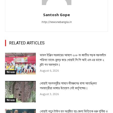
Santosh Gope
http://newsnebangla.in
RELATED ARTICLES
ভাবল ইঞ্জিন সরকারের আমলে ২০৮ নং জাতীয় সড়ক মরনফাঁদে
পরিনত তাকে কেন্দ্র করে খোয়াই সি পি আই এম এর ডাকে ২
ঘন্টা গন অবস্থান।
August 6, 2026
শীর্ষ সংবাদ
খোয়াই স্বপনপুরীর সামনে ভীমরুলের বাসা আতঙ্কিত
পথযাত্রীরা ভাঙ্গার উদ্যোগ নেই কর্তৃপক্ষের।
August 3, 2026
শীর্ষ সংবাদ
খোয়াই নতুন টাউন হল অনুষ্ঠিত হয় জেলা ভিত্তিক গুরু পূর্নিমা ও