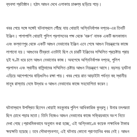
ব্যবসা প্রতিষ্ঠান। হঠাৎ আগুন দেখে এলাকায় চাঞ্চল্য ছড়িয়ে পড়ে।
খবর পেয়ে সঙ্গে সঙ্গেই ঘটনাস্থলে পৌঁছে যায় খোয়াই অগ্নিনির্বাপক দপ্তর-এর তিনটি
ইঞ্জিন। পাশাপাশি খোয়াই পুলিশ প্রশাসনের পক্ষ থেকে ‘বরুণ’ নামক একটি জলকামান
এবং কল্যাণপুর থেকে একটি আগুন নেভানোর ইঞ্জিন এনে শেষে আগুন নিয়ন্ত্রণের কাজে
লাগানো হয়। আগুনের তীব্রতা এতটাই ছিল যে চারটি ইঞ্জিনের সম্মিলিত প্রচেষ্টায় প্রায়
দুই ঘণ্টা ধরে চলে আগুন নেভানোর কাজ। অবশেষে অগ্নিনির্বাপক দপ্তর, পুলিশ
প্রশাসন এবং স্থানীয় বাসিন্দাদের সম্মিলিত চেষ্টায় আগুন নিয়ন্ত্রণে আসে। বড়সড় দুর্ঘটনা
এড়িয়ে আশেপাশের বাড়িগুলিও রক্ষা পায়। খবর পেয়ে রাত আড়াইটা পর্যন্ত বহু স্থানীয়
মানুষ রাস্তায় নেমে উদ্ধার ও আগুন নেভানোর কাজে সহযোগিতা করেন।
ঘটনাস্থলে উপস্থিত ছিলেন খোয়াই মহকুমার পুলিশ আধিকারিক কুদ্রসু। উনার তৎপরতা
ছিল চোখে পড়ার মতো। তিনি নিজেও আগুন নেভানোর কাজে সক্রিয়ভাবে অংশ নিতে
দেখা গেছে।প্রাথমিকভাবে অনুমান করা হচ্ছে, এই অগ্নিকাণ্ডে কয়েক লক্ষাধিক টাকার
ক্ষয়ক্ষতি হয়েছে। তবে সৌভাগ্যবশত, এই ঘটনায় কোনো প্রাণহানির খবর নেই। আগুন