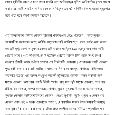
লাগার সুনির্দিষ্ট কারণ এখনও জানা যায়নি বলে জানিয়েছেন পুলিশ আধিকারিক।তবে ধারণা
করা হচ্ছে অটোমোবাইল পার্স এর দোকানে বিদ্যুৎ এর সর্ট সার্কিট থেকে আগুনের সূত্রপাত
হতে পারে বলে ধারণা করছেন অনেকে।
এই হৃদয়বিদারক ঘটনায় দোকান হারানো পরিবারগুলি ভেঙে পড়েছেন। ক্ষতিগ্রস্ত
ব্যবসায়ীরা সরকারের কাছে আর্থিক সহায়তার দাবি জানিয়েছেন।তবে একটা কথা বলতে
হয় এই দৃশ্য দেখে যে বুধবার রাতের এই ভয়াবহ অগ্নিকাণ্ডে স্তব্ধ হয়ে গেল গোটা
খোয়াই শহর। এই অগ্নিকাণ্ড টি ঘটেছিল খোয়াই অফিস টিলা রোড স্থিত চম্পা
হাওয়ার চৌমনী অর্থাৎ বর্ধনের দোকান এর নিকটবর্তী এলাকায়। সেখানকার নয়টি দোকান
পুড়ে ছাই হয়ে যায়। এই লেলিহান আগুনের শিখায় যে সমস্ত দোকানের মালিকেদের
ক্ষয়ক্ষতি হয়েছে এরা হলেন অঙ্কুশ আচার্জী ভুসিমালের দোকান, অমল আচার্জী ভুসি
মালের দোকান, রুমা দাস একটি বিউটি পার্লার, রাজু দাস ভুষি মালের দোকান, মলয় রায়
টেইলারের দোকান, স্বপন দে পানের দোকান, সুভাষ সূত্রধর উনার ও পানের দোকান,
সুরজিৎ দেবনাথ অটোমোবাইলসের দোকান, ধনঞ্জয় মুখার্জি প্রিন্টিং প্রেস ও জেরক্স এর
দোকান মোট এই ৯ জনের দোকানের প্রায় 50 লক্ষাধিক টাকার উপর ক্ষয়ক্ষতি হয়েছে
বলে প্রাথমিক ধারণা করা হচ্ছে। যদিও রাতে তহশীলদার সহ ডিসিএম প্রাথমিক ক্ষয়