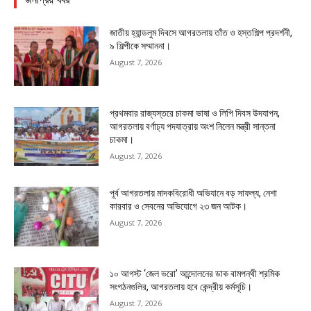
জাতীয় হ্যান্ডলুম দিবসে আগরতলায় তাঁত ও হস্তশিল্প প্রদর্শনী,
৯ শিল্পীকে সম্মাননা।
August 7, 2026
প্রথমবার রাজ্যস্তরে চাকমা ভাষা ও লিপি দিবস উদযাপন,
আগরতলায় বর্ণাঢ্য পদযাত্রায় অংশ নিলেন মন্ত্রী সান্তনা
চাকমা।
August 7, 2026
পূর্ব আগরতলায় মাদকবিরোধী অভিযানে বড় সাফল্য, নেশা
কারবার ও সেবনের অভিযোগে ২৩ জন আটক।
August 7, 2026
১০ আগস্ট ‘জেল ভরো’ আন্দোলনের ডাক বামপন্থী শ্রমিক
সংগঠনগুলির, আগরতলায় হবে কেন্দ্রীয় কর্মসূচি।
August 7, 2026