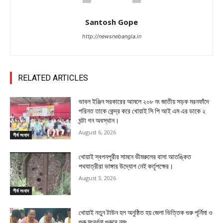
Santosh Gope
http://newsnebangla.in
RELATED ARTICLES
ভাবল ইঞ্জিন সরকারের আমলে ২০৮ নং জাতীয় সড়ক মরনফাঁদে
পরিনত তাকে কেন্দ্র করে খোয়াই সি পি আই এম এর ডাকে ২
ঘন্টা গন অবস্থান।
August 6, 2026
শীর্ষ সংবাদ
খোয়াই স্বপনপুরীর সামনে ভীমরুলের বাসা আতঙ্কিত
পথযাত্রীরা ভাঙ্গার উদ্যোগ নেই কর্তৃপক্ষের।
August 3, 2026
শীর্ষ সংবাদ
খোয়াই নতুন টাউন হল অনুষ্ঠিত হয় জেলা ভিত্তিক গুরু পূর্নিমা ও
গুরু সংবর্ধনা গুরুবে নমঃ