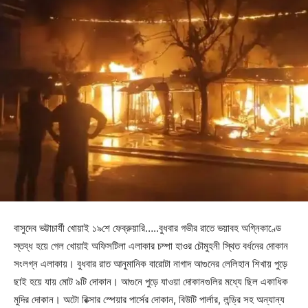
বাসুদেব ভট্টাচার্যী খোয়াই ১৯শে ফেব্রুয়ারি…..বুধবার গভীর রাতে ভয়াবহ অগ্নিকাণ্ডে
স্তব্ধ হয়ে গেল খোয়াই অফিসটিলা এলাকার চম্পা হাওর চৌমুহনী স্থিত বর্ধনের দোকান
সংলগ্ন এলাকায়। বুধবার রাত আনুমানিক বারোটা নাগাদ আগুনের লেলিহান শিখায় পুড়ে
ছাই হয়ে যায় মোট ৯টি দোকান। আগুনে পুড়ে যাওয়া দোকানগুলির মধ্যে ছিল একাধিক
মুদির দোকান। অটো রিক্সার স্পেয়ার পার্সের দোকান, বিউটি পার্লার, লন্ড্রি সহ অন্যান্য