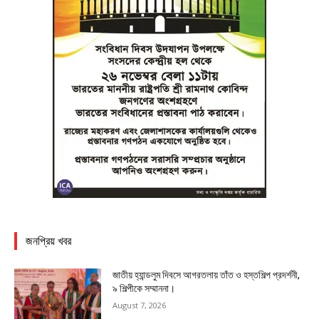
জনপ্রিয় খবর
জাতীয় হ্যান্ডলুম দিবসে আগরতলায় তাঁত ও হস্তশিল্প প্রদর্শনী,
৯ শিল্পীকে সম্মাননা।
August 7, 2026