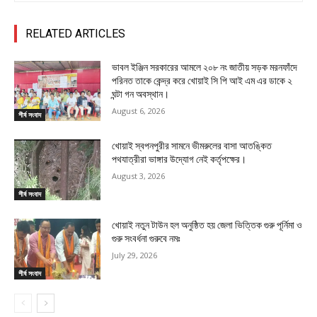
RELATED ARTICLES
ভাবল ইঞ্জিন সরকারের আমলে ২০৮ নং জাতীয় সড়ক মরনফাঁদে
পরিনত তাকে কেন্দ্র করে খোয়াই সি পি আই এম এর ডাকে ২
ঘন্টা গন অবস্থান।
August 6, 2026
শীর্ষ সংবাদ
খোয়াই স্বপনপুরীর সামনে ভীমরুলের বাসা আতঙ্কিত
পথযাত্রীরা ভাঙ্গার উদ্যোগ নেই কর্তৃপক্ষের।
August 3, 2026
শীর্ষ সংবাদ
খোয়াই নতুন টাউন হল অনুষ্ঠিত হয় জেলা ভিত্তিক গুরু পূর্নিমা ও
গুরু সংবর্ধনা গুরুবে নমঃ
July 29, 2026
শীর্ষ সংবাদ