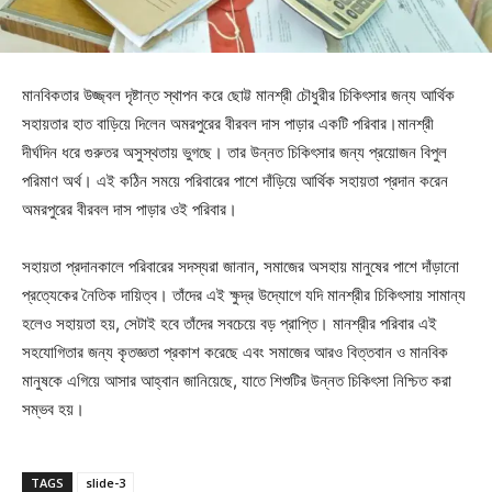
মানবিকতার উজ্জ্বল দৃষ্টান্ত স্থাপন করে ছোট্ট মানশ্রী চৌধুরীর চিকিৎসার জন্য আর্থিক
সহায়তার হাত বাড়িয়ে দিলেন অমরপুরের বীরবল দাস পাড়ার একটি পরিবার।মানশ্রী
দীর্ঘদিন ধরে গুরুতর অসুস্থতায় ভুগছে। তার উন্নত চিকিৎসার জন্য প্রয়োজন বিপুল
পরিমাণ অর্থ। এই কঠিন সময়ে পরিবারের পাশে দাঁড়িয়ে আর্থিক সহায়তা প্রদান করেন
অমরপুরের বীরবল দাস পাড়ার ওই পরিবার।
সহায়তা প্রদানকালে পরিবারের সদস্যরা জানান, সমাজের অসহায় মানুষের পাশে দাঁড়ানো
প্রত্যেকের নৈতিক দায়িত্ব। তাঁদের এই ক্ষুদ্র উদ্যোগে যদি মানশ্রীর চিকিৎসায় সামান্য
হলেও সহায়তা হয়, সেটাই হবে তাঁদের সবচেয়ে বড় প্রাপ্তি। মানশ্রীর পরিবার এই
সহযোগিতার জন্য কৃতজ্ঞতা প্রকাশ করেছে এবং সমাজের আরও বিত্তবান ও মানবিক
মানুষকে এগিয়ে আসার আহ্বান জানিয়েছে, যাতে শিশুটির উন্নত চিকিৎসা নিশ্চিত করা
সম্ভব হয়।
TAGS
slide-3