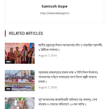
Santosh Gope
http://newsnebangla.in
RELATED ARTICLES
জাতীয় হ্যান্ডলুম দিবসে আগরতলায় তাঁত ও হস্তশিল্প প্রদর্শনী,
৯ শিল্পীকে সম্মাননা।
August 7, 2026
রাজ্য
প্রথমবার রাজ্যস্তরে চাকমা ভাষা ও লিপি দিবস উদযাপন,
আগরতলায় বর্ণাঢ্য পদযাত্রায় অংশ নিলেন মন্ত্রী সান্তনা
চাকমা।
August 7, 2026
রাজ্য
পূর্ব আগরতলায় মাদকবিরোধী অভিযানে বড় সাফল্য, নেশা
কারবার ও সেবনের অভিযোগে ২৩ জন আটক।