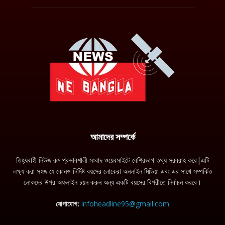
আমাদের সম্পর্কে
তিহ্যবাহী নিউজ রুম প্রভাবশালী সংবাদ ওয়েবসাইটে বেশিরভাগ তথ্য সরবরাহ করে|এটি
লক্ষ্য করা সহজ যে কোনও নির্দিষ্ট বয়সের লোকেরা অনলাইন মিডিয়া এবং এর সাথে সম্পর্কিত
লোকদের উপর অফলাইন চয়ন করুন অন্য একটি বয়সের বিপরীতে নির্বাচন করবে।
যোগাযোগ:
infoheadline95@gmail.com