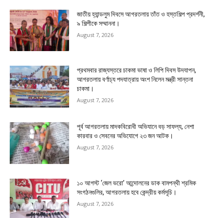
জাতীয় হ্যান্ডলুম দিবসে আগরতলায় তাঁত ও হস্তশিল্প প্রদর্শনী,
৯ শিল্পীকে সম্মাননা।
August 7, 2026
প্রথমবার রাজ্যস্তরে চাকমা ভাষা ও লিপি দিবস উদযাপন,
আগরতলায় বর্ণাঢ্য পদযাত্রায় অংশ নিলেন মন্ত্রী সান্তনা
চাকমা।
August 7, 2026
পূর্ব আগরতলায় মাদকবিরোধী অভিযানে বড় সাফল্য, নেশা
কারবার ও সেবনের অভিযোগে ২৩ জন আটক।
August 7, 2026
১০ আগস্ট ‘জেল ভরো’ আন্দোলনের ডাক বামপন্থী শ্রমিক
সংগঠনগুলির, আগরতলায় হবে কেন্দ্রীয় কর্মসূচি।
August 7, 2026