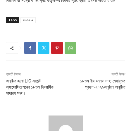
নির্মাণকারী সংস্থা বা সংশ্লিষ্ট কর্তৃপক্ষের কোনও প্রতিক্রিয়া এখনও পাওয়া যায়নি।
TAGS
slide-2
পূর্ববর্তী নিবন্ধ
পরবর্তী নিবন্ধ
অনুষ্ঠিত হলো LIC এজেন্ট
১৮তম বীর বল্লভ সাহা মেধাবৃত্ত
অ্যাসোসিয়েশনের ১৮তম দ্বিবার্ষিক
প্রদান-২০২৬অনুষ্ঠান অনুষ্ঠিত
সাধারণ সভা।