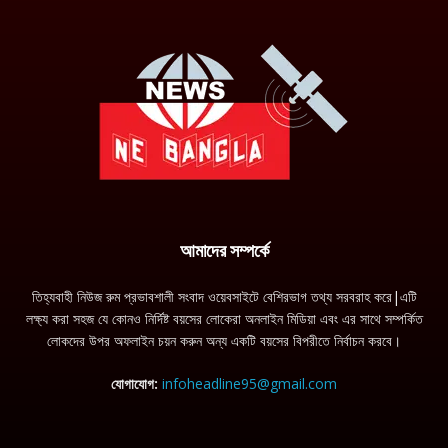
আমাদের সম্পর্কে
তিহ্যবাহী নিউজ রুম প্রভাবশালী সংবাদ ওয়েবসাইটে বেশিরভাগ তথ্য সরবরাহ করে|এটি
লক্ষ্য করা সহজ যে কোনও নির্দিষ্ট বয়সের লোকেরা অনলাইন মিডিয়া এবং এর সাথে সম্পর্কিত
লোকদের উপর অফলাইন চয়ন করুন অন্য একটি বয়সের বিপরীতে নির্বাচন করবে।
যোগাযোগ:
infoheadline95@gmail.com