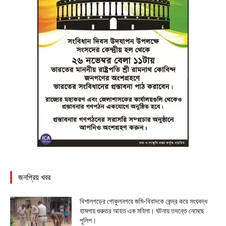
জনপ্রিয় খবর
বিশালগড়ের গোকুলনগরে জমি-বিবাদকে কেন্দ্র করে সংঘবদ্ধ
হামলায় গুরুতর আহত এক মহিলা। ঘটনায় তদন্তে নেমেছে
পুলিশ।