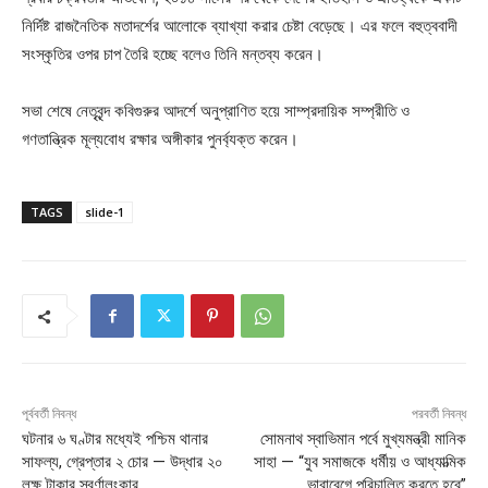
নির্দিষ্ট রাজনৈতিক মতাদর্শের আলোকে ব্যাখ্যা করার চেষ্টা বেড়েছে। এর ফলে বহুত্ববাদী
সংস্কৃতির ওপর চাপ তৈরি হচ্ছে বলেও তিনি মন্তব্য করেন।
সভা শেষে নেতৃবৃন্দ কবিগুরুর আদর্শে অনুপ্রাণিত হয়ে সাম্প্রদায়িক সম্প্রীতি ও
গণতান্ত্রিক মূল্যবোধ রক্ষার অঙ্গীকার পুনর্ব্যক্ত করেন।
TAGS
slide-1
পূর্ববর্তী নিবন্ধ
পরবর্তী নিবন্ধ
ঘটনার ৬ ঘণ্টার মধ্যেই পশ্চিম থানার
সোমনাথ স্বাভিমান পর্বে মুখ্যমন্ত্রী মানিক
সাফল্য, গ্রেপ্তার ২ চোর — উদ্ধার ২০
সাহা — “যুব সমাজকে ধর্মীয় ও আধ্যাত্মিক
লক্ষ টাকার স্বর্ণালংকার
ভাবাবেগে পরিচালিত করতে হবে”