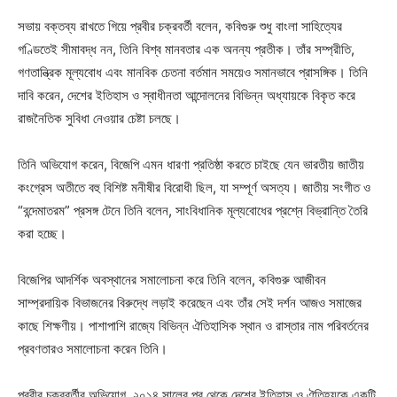
সভায় বক্তব্য রাখতে গিয়ে প্রবীর চক্রবর্তী বলেন, কবিগুরু শুধু বাংলা সাহিত্যের
গণ্ডিতেই সীমাবদ্ধ নন, তিনি বিশ্ব মানবতার এক অনন্য প্রতীক। তাঁর সম্প্রীতি,
গণতান্ত্রিক মূল্যবোধ এবং মানবিক চেতনা বর্তমান সময়েও সমানভাবে প্রাসঙ্গিক। তিনি
দাবি করেন, দেশের ইতিহাস ও স্বাধীনতা আন্দোলনের বিভিন্ন অধ্যায়কে বিকৃত করে
রাজনৈতিক সুবিধা নেওয়ার চেষ্টা চলছে।
তিনি অভিযোগ করেন, বিজেপি এমন ধারণা প্রতিষ্ঠা করতে চাইছে যেন ভারতীয় জাতীয়
কংগ্রেস অতীতে বহু বিশিষ্ট মনীষীর বিরোধী ছিল, যা সম্পূর্ণ অসত্য। জাতীয় সংগীত ও
“বন্দেমাতরম” প্রসঙ্গ টেনে তিনি বলেন, সাংবিধানিক মূল্যবোধের প্রশ্নে বিভ্রান্তি তৈরি
করা হচ্ছে।
বিজেপির আদর্শিক অবস্থানের সমালোচনা করে তিনি বলেন, কবিগুরু আজীবন
সাম্প্রদায়িক বিভাজনের বিরুদ্ধে লড়াই করেছেন এবং তাঁর সেই দর্শন আজও সমাজের
কাছে শিক্ষণীয়। পাশাপাশি রাজ্যে বিভিন্ন ঐতিহাসিক স্থান ও রাস্তার নাম পরিবর্তনের
প্রবণতারও সমালোচনা করেন তিনি।
প্রবীর চক্রবর্তীর অভিযোগ, ২০১৪ সালের পর থেকে দেশের ইতিহাস ও ঐতিহ্যকে একটি