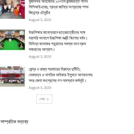
মুজাফফর আহমেদের ১৩৭তম জন্মজয়ন্তী পালন
সিপিআইএমের, শ্রদ্ধা জানিয়ে সংগ্রামের শপথ
জিতেন্দ্র চৌধুরীর
August 5, 2026
উচ্চশিক্ষার মানোন্নয়নে ছাত্রছাত্রীদের সঙ্গে
সরাসরি সংলাপে উচ্চশিক্ষা মন্ত্রী কিশোর বর্মন।
বিভিন্ন কলেজের পড়ুয়াদের সমস্যা শুনে দ্রুত
সমাধানের আশ্বাস।
August 5, 2026
কেন্দ্র ও রাজ্য সরকারের বিরুদ্ধে দুর্নীতি,
বেকারত্ব ও নাগরিক অধিকার ইস্যুতে আগরতলায়
সদর জেলা কংগ্রেসের গণ-অবস্থান কর্মসূচি।
August 5, 2026
লোড
সাম্প্রতিক মন্তব্য