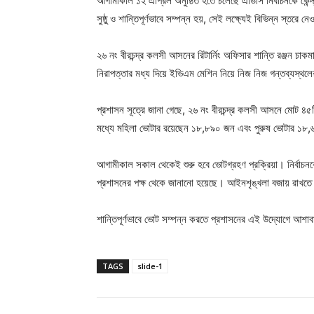
আগামীকাল ১২ এপ্রিল অনুষ্ঠিত হতে চলেছে এডিসি নির্বাচনকে কেন্দ্
সুষ্ঠু ও শান্তিপূর্ণভাবে সম্পন্ন হয়, সেই লক্ষ্যেই বিভিন্ন স্তরে ন
২৬ নং বীরচন্দ্র কলসী আসনের রিটার্নিং অফিসার শান্তি রঞ্জন চাকম
নিরাপত্তার মধ্য দিয়ে ইভিএম মেশিন নিয়ে নিজ নিজ গন্তব্যস্থলের
প্রশাসন সূত্রে জানা গেছে, ২৬ নং বীরচন্দ্র কলসী আসনে মোট
মধ্যে মহিলা ভোটার রয়েছেন ১৮,৮৯০ জন এবং পুরুষ ভোটার ১
আগামীকাল সকাল থেকেই শুরু হবে ভোটগ্রহণ প্রক্রিয়া। নির্বাচনকে
প্রশাসনের পক্ষ থেকে জানানো হয়েছে। আইনশৃঙ্খলা বজায় রাখতে ম
শান্তিপূর্ণভাবে ভোট সম্পন্ন করতে প্রশাসনের এই উদ্যোগে আশাবাদী
TAGS
slide-1