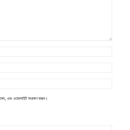
নাম*
ইমেইল*
ওয়েবসাইট:
মেল, এবং ওয়েবসাইট সংরক্ষণ করুন।