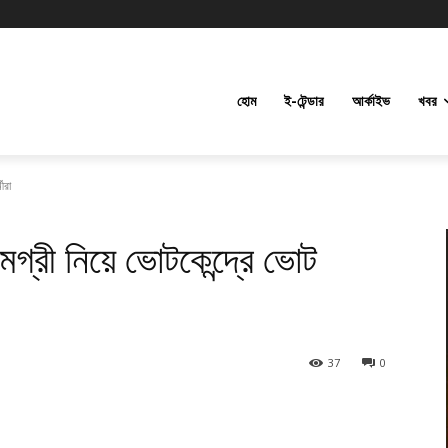
হোম
ই-টেন্ডার
আর্কাইভ
খবর
ীরা
গ্রী নিয়ে ভোটকেন্দ্রে ভোট
37
0