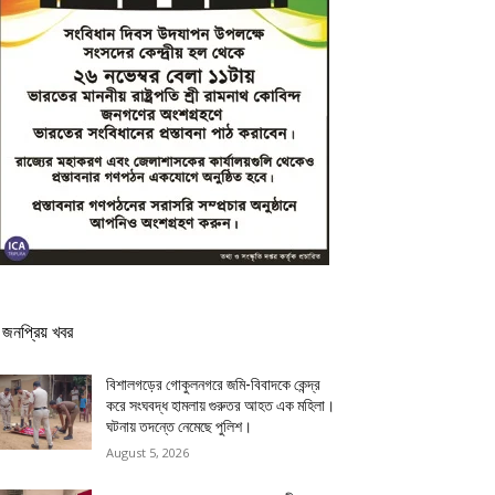
জনপ্রিয় খবর
বিশালগড়ের গোকুলনগরে জমি-বিবাদকে কেন্দ্র
করে সংঘবদ্ধ হামলায় গুরুতর আহত এক মহিলা।
ঘটনায় তদন্তে নেমেছে পুলিশ।
August 5, 2026