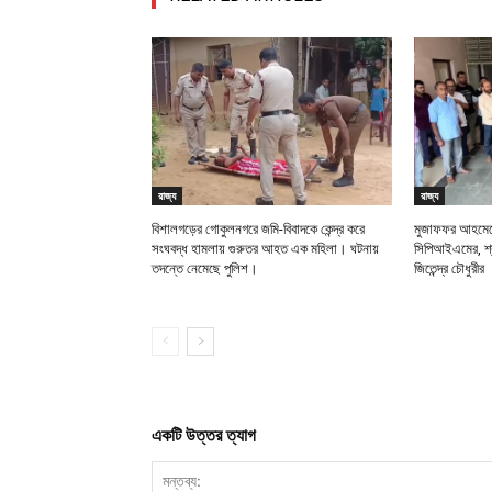
রাজ্য
রাজ্য
বিশালগড়ের গোকুলনগরে জমি-বিবাদকে কেন্দ্র করে
মুজাফফর আহমেদে
সংঘবদ্ধ হামলায় গুরুতর আহত এক মহিলা। ঘটনায়
সিপিআইএমের, শ্র
তদন্তে নেমেছে পুলিশ।
জিতেন্দ্র চৌধুরীর
একটি উত্তর ত্যাগ