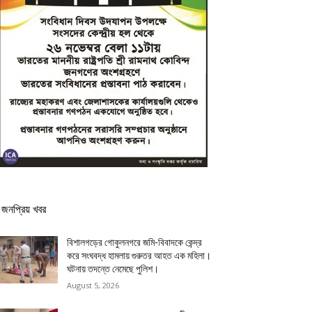
জনপ্রিয় খবর
বিশালগড়ের গোকুলনগরে জমি-বিবাদকে কেন্দ্র
করে সংঘবদ্ধ হামলায় গুরুতর আহত এক মহিলা।
ঘটনায় তদন্তে নেমেছে পুলিশ।
August 5, 2026