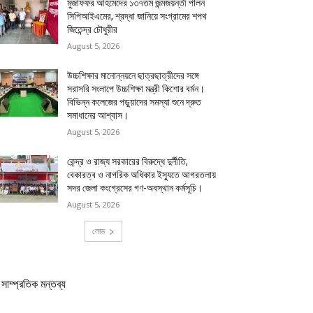
মুজাফফর আহমেদের ১৩৭তম জন্মজয়ন্তী পালন
সিপিআইএমের, শ্রদ্ধা জানিয়ে সংগ্রামের শপথ
জিতেন্দ্র চৌধুরীর
August 5, 2026
উচ্চশিক্ষার মানোন্নয়নে ছাত্রছাত্রীদের সঙ্গে
সরাসরি সংলাপে উচ্চশিক্ষা মন্ত্রী কিশোর বর্মন।
বিভিন্ন কলেজের পড়ুয়াদের সমস্যা শুনে দ্রুত
সমাধানের আশ্বাস।
August 5, 2026
কেন্দ্র ও রাজ্য সরকারের বিরুদ্ধে দুর্নীতি,
বেকারত্ব ও নাগরিক অধিকার ইস্যুতে আগরতলায়
সদর জেলা কংগ্রেসের গণ-অবস্থান কর্মসূচি।
August 5, 2026
লোড
সাম্প্রতিক মন্তব্য