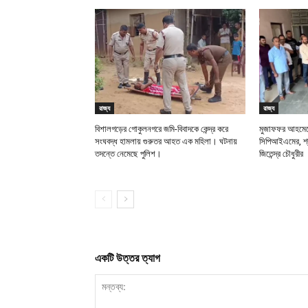
রাজ্য
রাজ্য
বিশালগড়ের গোকুলনগরে জমি-বিবাদকে কেন্দ্র করে
মুজাফফর আহমেদে
সংঘবদ্ধ হামলায় গুরুতর আহত এক মহিলা। ঘটনায়
সিপিআইএমের, শ্র
তদন্তে নেমেছে পুলিশ।
জিতেন্দ্র চৌধুরীর
একটি উত্তর ত্যাগ