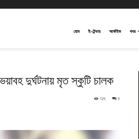
হোম
ই-টেন্ডার
আর্কাইভ
খবর
য়াবহ দুর্ঘটনায় মৃত স্কুটি চালক
129
0