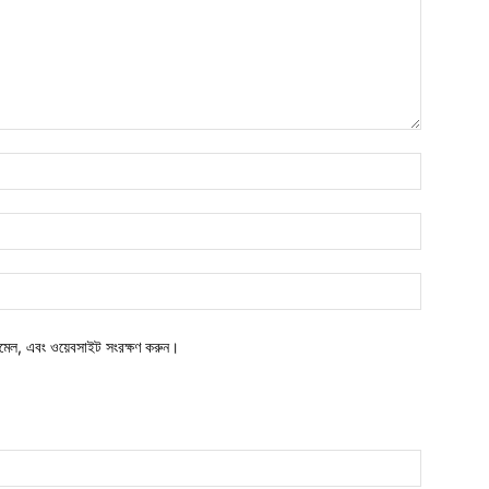
নাম*
ইমেইল*
ওয়েবসাইট:
মেল, এবং ওয়েবসাইট সংরক্ষণ করুন।