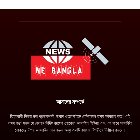
আমাদের সম্পর্কে
তিহ্যবাহী নিউজ রুম প্রভাবশালী সংবাদ ওয়েবসাইটে বেশিরভাগ তথ্য সরবরাহ করে|এটি
লক্ষ্য করা সহজ যে কোনও নির্দিষ্ট বয়সের লোকেরা অনলাইন মিডিয়া এবং এর সাথে সম্পর্কিত
লোকদের উপর অফলাইন চয়ন করুন অন্য একটি বয়সের বিপরীতে নির্বাচন করবে।