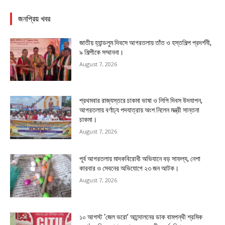
জনপ্রিয় খবর
জাতীয় হ্যান্ডলুম দিবসে আগরতলায় তাঁত ও হস্তশিল্প প্রদর্শনী,
৯ শিল্পীকে সম্মাননা।
August 7, 2026
প্রথমবার রাজ্যস্তরে চাকমা ভাষা ও লিপি দিবস উদযাপন,
আগরতলায় বর্ণাঢ্য পদযাত্রায় অংশ নিলেন মন্ত্রী সান্তনা
চাকমা।
August 7, 2026
পূর্ব আগরতলায় মাদকবিরোধী অভিযানে বড় সাফল্য, নেশা
কারবার ও সেবনের অভিযোগে ২৩ জন আটক।
August 7, 2026
১০ আগস্ট ‘জেল ভরো’ আন্দোলনের ডাক বামপন্থী শ্রমিক