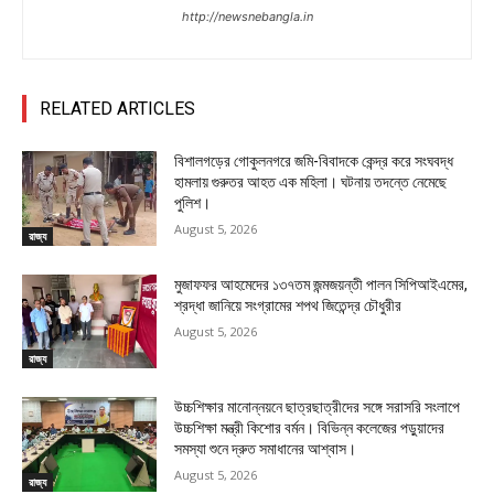
http://newsnebangla.in
RELATED ARTICLES
বিশালগড়ের গোকুলনগরে জমি-বিবাদকে কেন্দ্র করে সংঘবদ্ধ
হামলায় গুরুতর আহত এক মহিলা। ঘটনায় তদন্তে নেমেছে
পুলিশ।
August 5, 2026
রাজ্য
মুজাফফর আহমেদের ১৩৭তম জন্মজয়ন্তী পালন সিপিআইএমের,
শ্রদ্ধা জানিয়ে সংগ্রামের শপথ জিতেন্দ্র চৌধুরীর
August 5, 2026
রাজ্য
উচ্চশিক্ষার মানোন্নয়নে ছাত্রছাত্রীদের সঙ্গে সরাসরি সংলাপে
উচ্চশিক্ষা মন্ত্রী কিশোর বর্মন। বিভিন্ন কলেজের পড়ুয়াদের
সমস্যা শুনে দ্রুত সমাধানের আশ্বাস।
August 5, 2026
রাজ্য