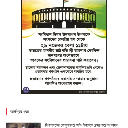
জনপ্রিয় খবর
বিশালগড়ের গোকুলনগরে জমি-বিবাদকে কেন্দ্র করে সংঘবদ্ধ