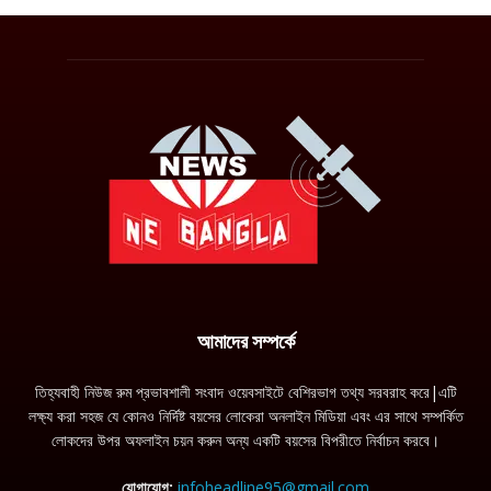
আমাদের সম্পর্কে
তিহ্যবাহী নিউজ রুম প্রভাবশালী সংবাদ ওয়েবসাইটে বেশিরভাগ তথ্য সরবরাহ করে|এটি
লক্ষ্য করা সহজ যে কোনও নির্দিষ্ট বয়সের লোকেরা অনলাইন মিডিয়া এবং এর সাথে সম্পর্কিত
লোকদের উপর অফলাইন চয়ন করুন অন্য একটি বয়সের বিপরীতে নির্বাচন করবে।
যোগাযোগ:
infoheadline95@gmail.com