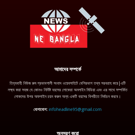
আমাদের সম্পর্কে
তিহ্যবাহী নিউজ রুম প্রভাবশালী সংবাদ ওয়েবসাইটে বেশিরভাগ তথ্য সরবরাহ করে|এটি
লক্ষ্য করা সহজ যে কোনও নির্দিষ্ট বয়সের লোকেরা অনলাইন মিডিয়া এবং এর সাথে সম্পর্কিত
লোকদের উপর অফলাইন চয়ন করুন অন্য একটি বয়সের বিপরীতে নির্বাচন করবে।
যোগাযোগ:
infoheadline95@gmail.com
অনুসরণ করো