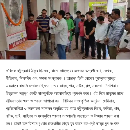
কবিগুরু রবীন্দ্রনাথ ঠাকুর ছিলেন , বাংলা সাহিত্যের একজন অগ্রণী কবি, লেখক,
গীতিকার, শিক্ষাবিদ এবং সমাজ সংস্কারক । তাছাড়া তিনি নোবেল পুরস্কারপ্রাপ্ত
একমাত্র বাঙালি লেখকও ছিলেন। তার কাব্য, গান, নাটক, গল্প, নবলেখা, নির্দেশনা ও
চিত্রকলা সমৃদ্ধ একটি সাংস্কৃতিক আলোকচিত্র প্রদর্শন করে। এই দিনে মানুষের মাঝে
রবীন্দ্রনাথের স্মরণ ও শ্রদ্ধা জাগানো হয়। বিভিন্ন সাংস্কৃতিক অনুষ্ঠান, সেমিনার,
প্রতিযোগিতা ও আলোচনা সম্মেলন অনুষ্ঠিত হয় যাতে রবীন্দ্রনাথের বিচার, কবিতা, গান,
নাটক, ছবি, সাহিত্য ও সংস্কৃতির প্রভাব ও গুণাবলী আলোচনা ও উৎসাহ প্রদান করা
হয়। তারই অঙ্গ হিসাবে বুধবার রাজধানীর ছাত্র যুব ভবনে বামপন্থী ছাত্র যুব সংগঠন