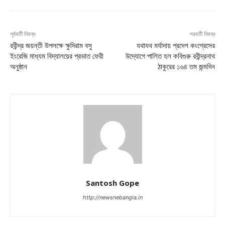
পূর্ববর্তী নিবন্ধ
পরবর্তী নিবন্ধ
রবীন্দ্র জয়ন্তী উপলক্ষে ক্ষুদিরাম বসু
যথাযথ মর্যাদায় প্রদেশ কংগ্রেসের
ইংরেজি মাধ্যম বিদ্যালয়ের প্রভাত ফেরী
উদ্যোগে পালিত হল কবিগুরু রবীন্দ্রনাথ
অনুষ্ঠান
ঠাকুরের ১৬৪ তম জন্মদিন
Santosh Gope
http://newsnebangla.in