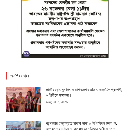
জনপ্রিয় খবর
জাতীয় হ্যান্ডলুম দিবসে আগরতলায় তাঁত ও হস্তশিল্প প্রদর্শনী,
৯ শিল্পীকে সম্মাননা।
August 7, 2026
প্রথমবার রাজ্যস্তরে চাকমা ভাষা ও লিপি দিবস উদযাপন,
আগরতলায় বর্ণাঢ্য পদযাত্রায় অংশ নিলেন মন্ত্রী সান্তনা