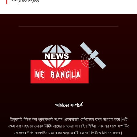
আমাদের সম্পর্কে
তিহ্যবাহী নিউজ রুম প্রভাবশালী সংবাদ ওয়েবসাইটে বেশিরভাগ তথ্য সরবরাহ করে|এটি
লক্ষ্য করা সহজ যে কোনও নির্দিষ্ট বয়সের লোকেরা অনলাইন মিডিয়া এবং এর সাথে সম্পর্কিত
লোকদের উপর অফলাইন চয়ন করুন অন্য একটি বয়সের বিপরীতে নির্বাচন করবে।