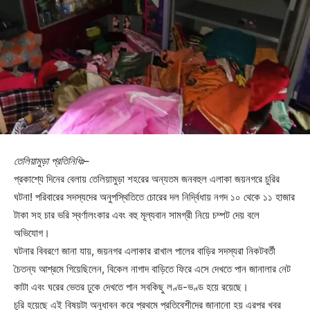
তেলিয়ামুড়া প্রতিনিধিঃ
–
প্রকাশ্যে দিনের বেলায় তেলিয়ামুড়া শহরের অন্যতম জনবহুল এলাকা জয়নগরে চুরির
ঘটনা! পরিবারের সদস্যদের অনুপস্থিতিতে চোরের দল নির্দ্বিধায় নগদ ১০ থেকে ১১ হাজার
টাকা সহ চার ভরি স্বর্ণালংকার এবং বহু মূল্যবান সামগ্রী নিয়ে চম্পট দেয় বলে
অভিযোগ।
ঘটনার বিবরণে জানা যায়, জয়নগর এলাকার রাখাল পালের বাড়ির সদস্যরা নিকটবর্তী
চৈতন্য আশ্রমে গিয়েছিলেন, বিকেল নাগাদ বাড়িতে ফিরে এসে দেখতে পান জানালার নেট
কাটা এবং ঘরের ভেতর ঢুকে দেখতে পান সবকিছু লণ্ড-ভণ্ড হয়ে রয়েছে।
চুরি হয়েছে এই বিষয়টা অনুধাবন করে প্রথমে প্রতিবেশীদের জানানো হয় এরপর খবর