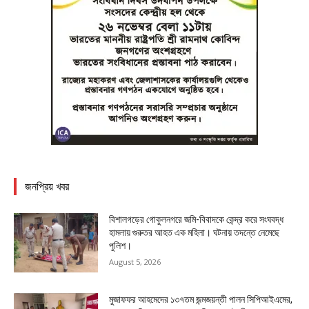
জনপ্রিয় খবর
বিশালগড়ের গোকুলনগরে জমি-বিবাদকে কেন্দ্র করে সংঘবদ্ধ
হামলায় গুরুতর আহত এক মহিলা। ঘটনায় তদন্তে নেমেছে
পুলিশ।
August 5, 2026
মুজাফফর আহমেদের ১৩৭তম জন্মজয়ন্তী পালন সিপিআইএমের,