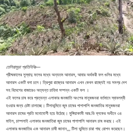
তেলিয়ামুড়া প্রতিনিধিঃ
—
গ্রীষ্মকালের সুস্বাদু ফলের মধ্যে অন্যতম আনারস, আবার অর্থকরী ফল গুলির মধ্যে
আনারস একটি বলা চলে। ত্রিপুরা রাজ্যের আনারস এখন কেবল রাজ্যেই নয় সমগ্র দেশ
সহ বিদেশের বাজারেও অত্যন্ত চাহিদা সম্পন্ন একটি ফল ।
এই ফলের চাষ করে প্রত্যন্ত এলাকার জনজাতি অংশের মানুষজনরা বর্তমানে স্বাবলম্বী
হওয়ার জন্য চেষ্টা চালাচ্ছে। টিলাভূমিতে জুম চাষের পাশাপাশি জনজাতির মানুষজনরা
আনারস চাষের প্রতি মনোযোগী হয়ে উঠেছে। মুঙ্গিয়াকামী আর.ডি ব্লকের অধীনে ৩৪
মাইল, চাম্পলাই এলাকার জনজাতিরা জুম চাষের পাশাপাশি আনারস চাষ করছে। এই
এলাকার জনজাতির এক আনারস চাষী জানান,,, টিলা ভুমিতে চারা গাছ রোপন করেছেন।