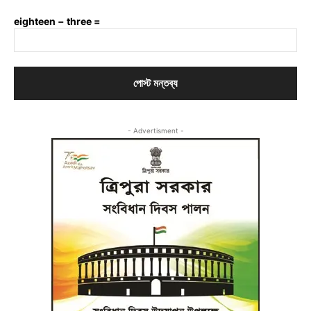
eighteen − three =
- Advertisment -