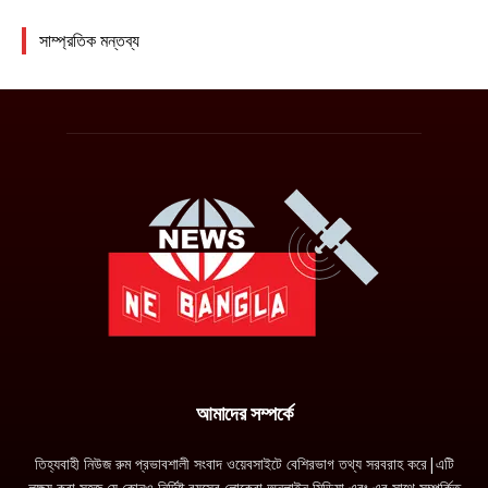
আমাদের সম্পর্কে
তিহ্যবাহী নিউজ রুম প্রভাবশালী সংবাদ ওয়েবসাইটে বেশিরভাগ তথ্য সরবরাহ করে|এটি
লক্ষ্য করা সহজ যে কোনও নির্দিষ্ট বয়সের লোকেরা অনলাইন মিডিয়া এবং এর সাথে সম্পর্কিত