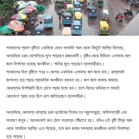
গতকালের প্রবল বৃষ্টিতে একদিকে যেমন দমফাটা গরম থেকে কিছুটা স্বস্তি মিলেছে,
অন্যদিকে চরম ভোগান্তির মুখে পড়েছেন রাজ্যবাসী। বৃষ্টির জেরে বিভিন্ন এলাকায় জল
জমে বিপর্যস্ত হয়েছে জনজীবন। ক্ষতির মুখে পড়েছেন ব্যবসায়ীরাও।
গতকালের টানা বৃষ্টিতে শহর ও জেলার একাধিক এলাকায় জল জমে যায়। রাস্তাঘাট
জলমগ্ন হয়ে পড়ায় স্বাভাবিক জনজীবন ব্যাহত হয়। জল জমে থাকায় বাজারে
ক্রেতাদের উপস্থিতি ছিল চোখে পড়ার মতো কম। ফলে দিনের অধিকাংশ সময়ই
বেচাকেনা প্রায় বন্ধ ছিল বলে জানিয়েছেন ব্যবসায়ীরা।
অন্যদিকে, জলমগ্ন রাস্তায় চরম দুর্ভোগের শিকার হন স্কুলপড়ুয়া, অফিসযাত্রী এবং
সাধারণ মানুষ। অনেককেই জল ঠেলে গন্তব্যে পৌঁছাতে হয়। যদিও এই বৃষ্টি তীব্র গরম
থেকে সাময়িক স্বস্তি এনে দিয়েছে, তবে জল জমার সমস্যায় জনজীবন কার্যত বিপর্যস্ত
হয়ে পড়েছে।