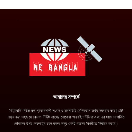
আমাদের সম্পর্কে
তিহ্যবাহী নিউজ রুম প্রভাবশালী সংবাদ ওয়েবসাইটে বেশিরভাগ তথ্য সরবরাহ করে|এটি
লক্ষ্য করা সহজ যে কোনও নির্দিষ্ট বয়সের লোকেরা অনলাইন মিডিয়া এবং এর সাথে সম্পর্কিত
লোকদের উপর অফলাইন চয়ন করুন অন্য একটি বয়সের বিপরীতে নির্বাচন করবে।