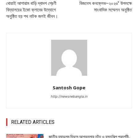
খোয়াই আশারাম বাড়ি দ্বাদশ শ্রেণী
বিজনেস কনক্লেভ–২০২৬” উপলক্ষে
বিদ্যালয়ের ইকো ক্লাবের উদ্যোগে
সাংবাদিক সম্মেলন অনুষ্ঠিত
অনুষ্ঠিত হয় পথ নাটক জলই জীবন।
Santosh Gope
http://newsnebangla.in
RELATED ARTICLES
জাতীয় হ্যান্ডলুম দিবসে আগরতলায় তাঁত ও হস্তশিল্প প্রদর্শনী,