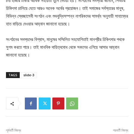
৮৬ হাজার টাকার আর্থিক সহায়তা তুলে দেওয়া হয়। সংগঠনের সদস্যরা জানান, শিশুটির
চিকিৎসা চালিয়ে যেতে আরও অনেক অর্থের প্রয়োজন। তাই সমাজের সর্বস্তরের মানুষ,
বিভিন্ন স্বেচ্ছাসেবী সংগঠন এবং শুভবুদ্ধিসম্পন্ন নাগরিকদের সামর্থ্য অনুযায়ী সাহায্যের
হাত বাড়িয়ে দেওয়ার আহ্বান জানানো হয়েছে।
সংগঠনের সদস্যদের বিশ্বাস, মানুষের সম্মিলিত সহযোগিতাই মানশ্রীর চিকিৎসার পথকে
সুগম করতে পারে। তাই মানবিক দায়িত্ববোধ থেকে সকলের এগিয়ে আসার আহ্বান
জানানো হয়েছে।
TAGS
slide-3
পূর্ববর্তী নিবন্ধ
পরবর্তী নিবন্ধ