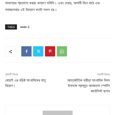
সাফল্যের প্রত্যাশা করছে কল্যাণ সমিতি। এখন দেখার, আগামী দিনে মাঠে এবং
সমাজসেবায় এই উদ্যোগ কতটা সফল হয়।
TAGS
slide-2
পূর্ববর্তী নিবন্ধ
পরবর্তী নিবন্ধ
খোয়াই এর বড়িষ্ঠ সাংবাদিকের মাতৃ
আন্তর্জাতিক ক্রীড়া সাংবাদিক দিবস
বিয়োগ।
উপলক্ষে প্রস্তুত আগরতলা স্পোর্টস
জার্নালিস্ট ক্লাব