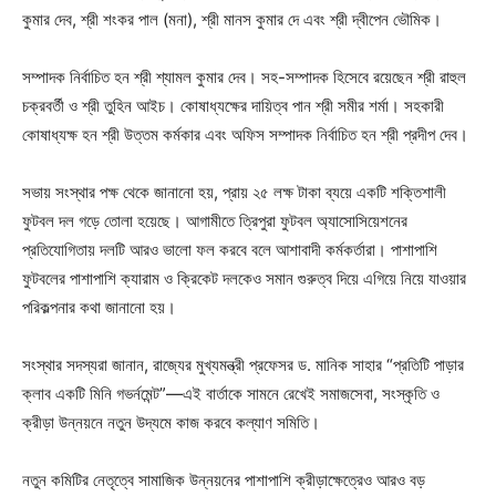
কুমার দেব, শ্রী শংকর পাল (মনা), শ্রী মানস কুমার দে এবং শ্রী দ্বীপেন ভৌমিক।
সম্পাদক নির্বাচিত হন শ্রী শ্যামল কুমার দেব। সহ-সম্পাদক হিসেবে রয়েছেন শ্রী রাহুল
চক্রবর্তী ও শ্রী তুহিন আইচ। কোষাধ্যক্ষের দায়িত্ব পান শ্রী সমীর শর্মা। সহকারী
কোষাধ্যক্ষ হন শ্রী উত্তম কর্মকার এবং অফিস সম্পাদক নির্বাচিত হন শ্রী প্রদীপ দেব।
সভায় সংস্থার পক্ষ থেকে জানানো হয়, প্রায় ২৫ লক্ষ টাকা ব্যয়ে একটি শক্তিশালী
ফুটবল দল গড়ে তোলা হয়েছে। আগামীতে ত্রিপুরা ফুটবল অ্যাসোসিয়েশনের
প্রতিযোগিতায় দলটি আরও ভালো ফল করবে বলে আশাবাদী কর্মকর্তারা। পাশাপাশি
ফুটবলের পাশাপাশি ক্যারাম ও ক্রিকেট দলকেও সমান গুরুত্ব দিয়ে এগিয়ে নিয়ে যাওয়ার
পরিকল্পনার কথা জানানো হয়।
সংস্থার সদস্যরা জানান, রাজ্যের মুখ্যমন্ত্রী প্রফেসর ড. মানিক সাহার “প্রতিটি পাড়ার
ক্লাব একটি মিনি গভর্নমেন্ট”—এই বার্তাকে সামনে রেখেই সমাজসেবা, সংস্কৃতি ও
ক্রীড়া উন্নয়নে নতুন উদ্যমে কাজ করবে কল্যাণ সমিতি।
নতুন কমিটির নেতৃত্বে সামাজিক উন্নয়নের পাশাপাশি ক্রীড়াক্ষেত্রেও আরও বড়