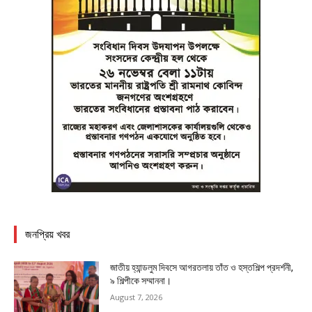
জনপ্রিয় খবর
জাতীয় হ্যান্ডলুম দিবসে আগরতলায় তাঁত ও হস্তশিল্প প্রদর্শনী,
৯ শিল্পীকে সম্মাননা।
August 7, 2026