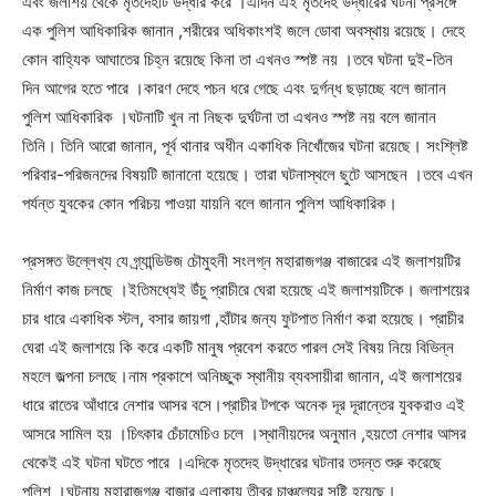
এবং জলাশয় থেকে মৃতদেহটি উদ্ধার করে ।এদিন এই মৃতদেহ উদ্ধারের ঘটনা প্রসঙ্গে
এক পুলিশ আধিকারিক জানান ,শরীরের অধিকাংশই জলে ডোবা অবস্থায় রয়েছে। দেহে
কোন বাহ্যিক আঘাতের চিহ্ন রয়েছে কিনা তা এখনও স্পষ্ট নয় ।তবে ঘটনা দুই-তিন
দিন আগের হতে পারে ।কারণ দেহে পচন ধরে গেছে এবং দুর্গন্ধ ছড়াচ্ছে বলে জানান
পুলিশ আধিকারিক ।ঘটনাটি খুন না নিছক দুর্ঘটনা তা এখনও স্পষ্ট নয় বলে জানান
তিনি। তিনি আরো জানান, পূর্ব থানার অধীন একাধিক নিখোঁজের ঘটনা রয়েছে। সংশ্লিষ্ট
পরিবার-পরিজনদের বিষয়টি জানানো হয়েছে। তারা ঘটনাস্থলে ছুটে আসছেন ।তবে এখন
পর্যন্ত যুবকের কোন পরিচয় পাওয়া যায়নি বলে জানান পুলিশ আধিকারিক।
প্রসঙ্গত উল্লেখ্য যে গ্র্যান্ডিউজ চৌমুহনী সংলগ্ন মহারাজগঞ্জ বাজারের এই জলাশয়টির
নির্মাণ কাজ চলছে ।ইতিমধ্যেই উঁচু প্রাচীরে ঘেরা হয়েছে এই জলাশয়টিকে। জলাশয়ের
চার ধারে একাধিক স্টল, বসার জায়গা ,হাঁটার জন্য ফুটপাত নির্মাণ করা হয়েছে। প্রাচীর
ঘেরা এই জলাশয়ে কি করে একটি মানুষ প্রবেশ করতে পারল সেই বিষয় নিয়ে বিভিন্ন
মহলে জল্পনা চলছে।নাম প্রকাশে অনিচ্ছুক স্থানীয় ব্যবসায়ীরা জানান, এই জলাশয়ের
ধারে রাতের আঁধারে নেশার আসর বসে।প্রাচীর টপকে অনেক দূর দূরান্তের যুবকরাও এই
আসরে সামিল হয় ।চিৎকার চেঁচামেচিও চলে ।স্থানীয়দের অনুমান ,হয়তো নেশার আসর
থেকেই এই ঘটনা ঘটতে পারে ।এদিকে মৃতদেহ উদ্ধারের ঘটনার তদন্ত শুরু করেছে
পুলিশ ।ঘটনায় মহারাজগঞ্জ বাজার এলাকায় তীব্র চাঞ্চল্যের সৃষ্টি হয়েছে।