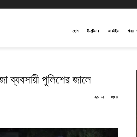
হোম
ই-টেন্ডার
আর্কাইভ
খবর
া ব্যবসায়ী পুলিশের জালে
74
0