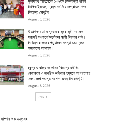
মুজাফফর আহমেদের ১৩৭তম জন্মজয়ন্তী পালন
সিপিআইএমের, শ্রদ্ধা জানিয়ে সংগ্রামের শপথ
জিতেন্দ্র চৌধুরীর
August 5, 2026
উচ্চশিক্ষার মানোন্নয়নে ছাত্রছাত্রীদের সঙ্গে
সরাসরি সংলাপে উচ্চশিক্ষা মন্ত্রী কিশোর বর্মন।
বিভিন্ন কলেজের পড়ুয়াদের সমস্যা শুনে দ্রুত
সমাধানের আশ্বাস।
August 5, 2026
কেন্দ্র ও রাজ্য সরকারের বিরুদ্ধে দুর্নীতি,
বেকারত্ব ও নাগরিক অধিকার ইস্যুতে আগরতলায়
সদর জেলা কংগ্রেসের গণ-অবস্থান কর্মসূচি।
August 5, 2026
লোড
সাম্প্রতিক মন্তব্য