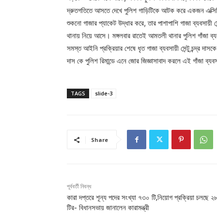
দ্রুতগতিতে আসতে দেখে পুলিশ গাড়িটিকে আটক করে একজন এক্সিকিউট
শুকনো গাজার প্যাকেট উদ্ধার করে, তার পাশাপাশি গাজা ব্যবসায়ী স
থানায় নিয়ে আসে। মঙ্গলবার রাতেই আমতলী থানার পুলিশ গাঁজা ব্যব
সমস্ত আইনি প্রক্রিয়ার শেষে ধৃত গাজা ব্যবসায়ী সেন্টু চন্দ্র দাসকে
দাস কে পুলিশ রিমান্ডে এনে জোর জিজ্ঞাসাবাদ করলে এই গাঁজা ব্যব
TAGS
slide-3
Share
পূর্ববর্তী নিবন্ধ
কারা দপ্তরে শূন্য পদের সংখ্যা ৭৩০ টি,নিয়োগ প্রক্রিয়া চলছে ২
টির- বিধানসভায় জানালেন কারামন্ত্রী