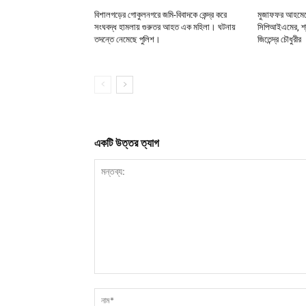
বিশালগড়ের গোকুলনগরে জমি-বিবাদকে কেন্দ্র করে
মুজাফফর আহমেদে
সংঘবদ্ধ হামলায় গুরুতর আহত এক মহিলা। ঘটনায়
সিপিআইএমের, শ্র
তদন্তে নেমেছে পুলিশ।
জিতেন্দ্র চৌধুরীর
একটি উত্তর ত্যাগ
মন্তব্য: