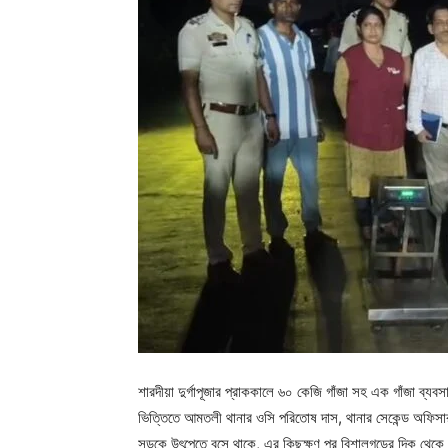
শারদীয়া দুর্গাপূজার প্রাককালে ৬০ কেজি গাঁজা সহ এক গাঁজা ব্যব
ভিত্তিতে আমতলী থানার ওসি পরিতোষ দাস, থানার সেকেন্ড অফিসা
সড়কে উৎপেতে বসে থাকে, এর কিছুক্ষণ পর বিশালগড়ের দিক থেক