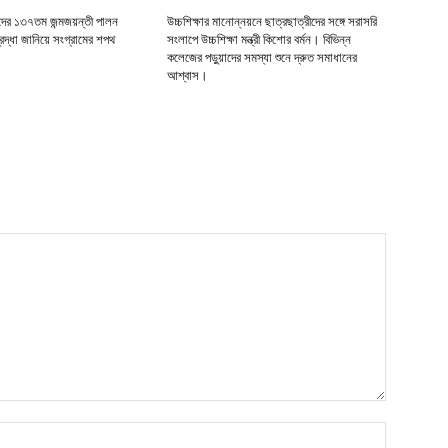
র ১৩৭তম জন্মজয়ন্তী পালন
উচ্চশিক্ষার মানোন্নয়নে ছাত্রছাত্রীদের সঙ্গে সরাসরি
দ্ধা জানিয়ে সংগ্রামের শপথ
সংলাপে উচ্চশিক্ষা মন্ত্রী কিশোর বর্মন। বিভিন্ন
কলেজের পড়ুয়াদের সমস্যা শুনে দ্রুত সমাধানের
আশ্বাস।
নাম*