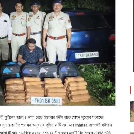
সায়ী পুলিশের জালে। জানা গেছে মঙ্গলবার গভীর রাতে গোপন সূত্রের সংবাদের
র মৃণাল কান্তি পালসহ অন্যান্য পুলিশ ও টি এস আর জোয়ানরা আমতলী বাইপাস
ে আসা টি আর ০১ বিকে ০৫৯৩ নম্বরের নীল রঙের একটি বিলাসবহুল মারুতি গাড়ি