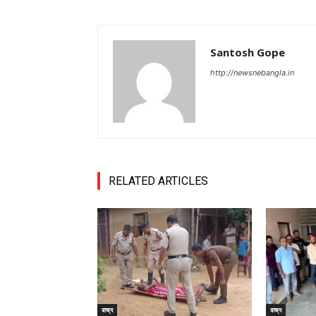
Santosh Gope
http://newsnebangla.in
RELATED ARTICLES
রাজ্য
রাজ্য