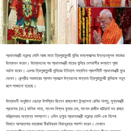
প্রধানমন্ত্রী নরেন্দ্র মোদি আজ মাতা ত্রিপুরাসুন্দরী মন্দির কমপ্লেক্সের উন্নয়নমূলক কাজের
উদ্বোধন করেন। উদ্বোধনের পর প্রধানমন্ত্রী মায়ের মন্দিরে দেশবাসীর কল্যাণে পূজা
অর্চনা করেন। এরপর ত্রিপুরাসুন্দরী মন্দিরের ইতিহাস সম্বলিত প্রদর্শনীটি প্রধানমন্ত্রী ঘুরে
দেখেন। কেন্দ্রীয় সরকারের প্রসাদ প্রকল্পে উন্নয়নের মাধ্যমে ত্রিপুরাসুন্দরী মন্দিরকে নতুন
রূপে সাজানো হয়েছে।
উদ্বোধনী অনুষ্ঠানে এছাড়া উপস্থিত ছিলেন রাজ্যপাল ইন্দ্রসেনা রেড্ডি নাল্লু, মুখ্যমন্ত্রী
প্রফেসর (ডা.) মানিক সাহা, সাংসদ বিপ্লব কুমার দেব, সাংসদ রাজীব ভট্টাচার্য সহ রাজ্য
মন্ত্রিসভার অন্যান্য সদস্যগণ। এদিন দুপুরে প্রধানমন্ত্রী নরেন্দ্র মোদি এক বিশেষ
বিমানে আগরতলার মহারাজা বীরবিক্রম বিমানবন্দরে পদার্পণ করেন। সেখানে