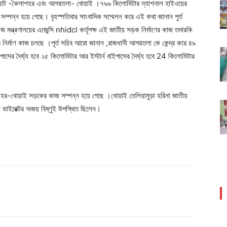
মারঘাট -কৈলাশহর এবং আগরতলা- খোয়াই ।৭৯৬ কিলোমিটার ন্যাশনাল হাইওয়ের
সম্পন্ন হয়ে গেছে। বৃহস্পতিবার সাংবাদিক সম্মেলন করে এই কথা জানান পুর্ত
জ মন্ত্রণালয়ের এজেন্সি nhidcl কর্তৃপক্ষ এই জাতীয় সড়ক নির্মাণের কাজ তদারকি
র্মাণ কাজ চলছে ।পূর্ত সচিব আরো জানান ,রাজধানী আগরতলা কে কেন্দ্র করে ৪৯
ইপাসের দৈর্ঘ্য হবে ২৫ কিলোমিটার আর ইস্টার্ন বাইপাসের দৈর্ঘ্য হবে 24 কিলোমিটার
শহর-খোয়াই সড়কের কাজ সম্পন্ন হয়ে গেছে ।খোয়াই তেলিয়ামুড়া হরিনা জাতীয়
াইরেক্টর অজয় বিষ্ণুই উপস্থিত ছিলেন।