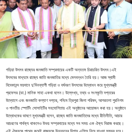
গড়িয়া উৎসব রাজ্যের জনজাতি সম্প্রদায়ের একটি অন্যতম চিরাচরিত উৎসব।এই
উৎসবের মাধ্যমে রাজ্যে জাতি জনজাতির মধ্যে মেলবন্ধন তৈরি হয়। আজ স্বামী
বিবেকানন্দ ময়দানে দু’দিনব্যাপী গড়িয়া ও বর্ষবরণ উৎসবের উদ্বোধন করে মুখ্যমন্ত্রী
প্রফেসর (ডা.) মানিক সাহা একথা বলেন। উল্লেখ্য, তথ্য ও সংস্কৃতি দপ্তরের
উদ্যোগে এবং জনজাতি কল্যাণ দপ্তর, পশ্চিম ত্রিপুরা জিলা পরিষদ, আগরতলা পুরনিগম
ও পানতীয় স্পোর্টিং সোসাইটির সহযোগিতায় এই অনুষ্ঠানের আয়োজন করা হয়। অনুষ্ঠানে
উদ্বোধকের ভাষণে মুখ্যমন্ত্রী বলেন, রাজ্যে জাতি জনজাতিদের মধ্যে রীতিনীতি, আচার
আচরণের পার্থক্য থাকলেও উভয় সম্প্রদায়ের মধ্যে সব সময় এক ঐক্য বিরাজ করছে।
এই ঐক্যকে পাথেয় করেই রাজ্যকে উন্নয়নের দিশায় এগিয়ে নিয়ে যাওয়া সম্ভব হবে।