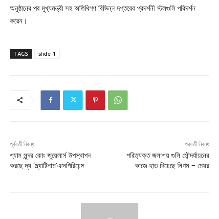
অনুষ্ঠানের পর মুখ্যমন্ত্রী সহ অতিথিগণ বিভিন্ন দপ্তরের প্রদর্শনী স্টলগুলি পরিদর্শন
করেন।
TAGS
slide-1
পূর্ববর্তী নিবন্ধ
পরবর্তী নিবন্ধ
শ্যাম সুন্দর কোং জুয়েলার্স উপস্থাপন
পরিত্যক্ত জলাশয় গুলি সৌন্দর্যায়নের
করছে দ্য ‘প্ল্যাটিনাম’এক্সপিরিয়েন্স
কাজে হাত দিয়েছে নিগম – মেয়র