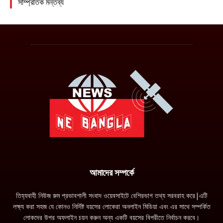
আমাদের সম্পর্কে
তিহ্যবাহী নিউজ রুম প্রভাবশালী সংবাদ ওয়েবসাইটে বেশিরভাগ তথ্য সরবরাহ করে|এটি
লক্ষ্য করা সহজ যে কোনও নির্দিষ্ট বয়সের লোকেরা অনলাইন মিডিয়া এবং এর সাথে সম্পর্কিত
লোকদের উপর অফলাইন চয়ন করুন অন্য একটি বয়সের বিপরীতে নির্বাচন করবে।