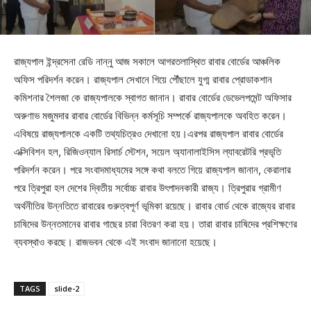
রাজ্যপাল ইন্দ্রসেনা রেডি নান্নু আজ সকালে আগরতলাস্থিত রাবার বোর্ডের আঞ্চলিক
অফিস পরিদর্শন করেন। রাজ্যপাল সেখানে গিয়ে পৌঁছালে যুগ্ম রাবার প্রোডাকশান
কমিশনার শৈলজা কে রাজ্যপালকে স্বাগত জানান। রাবার বোর্ডের ডেভেলপমেন্ট অফিসার
অরুণাভ মজুমদার রাবার বোর্ডের বিভিন্ন কর্মসূচি সম্পর্কে রাজ্যপালকে অবহিত করেন।
এবিষয়ে রাজ্যপালকে একটি তথ্যচিত্রও দেখানো হয়।এরপর রাজ্যপাল রাবার বোর্ডের
এক্সিবিশন হল, রিজিওন্যাল রিসার্চ স্টেশন, সয়েল অ্যানালাইসিস ল্যাবরেটরি প্রভৃতি
পরিদর্শন করেন। পরে সংবাদমাধ্যমের সঙ্গে কথা বলতে গিয়ে রাজ্যপাল জানান, কেরালার
পরে ত্রিপুরা হল দেশের দ্বিতীয় সর্বোচ্চ রাবার উৎপাদনকারী রাজ্য। ত্রিপুরার গ্রামীণ
অর্থনীতির উন্নতিতে রাবারের গুরুত্বপূর্ণ ভূমিকা রয়েছে। রাবার বোর্ড থেকে রাজ্যের রাবার
চাষিদের উন্নতমানের রাবার গাছের চারা বিতরণ করা হয়। তারা রাবার চাষিদের প্রশিক্ষণের
ব্যবস্থাও করছে। রাজভবন থেকে এই সংবাদ জানানো হয়েছে।
TAGS
slide-2