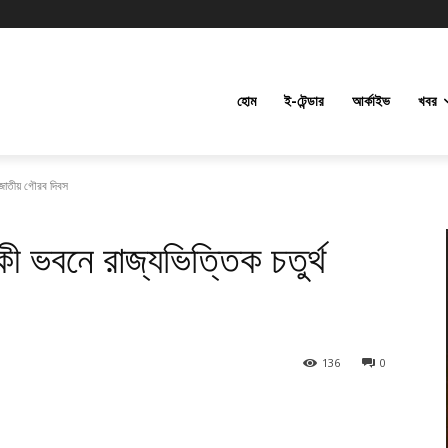
হোম
ই-টেন্ডার
আর্কাইভ
খবর
জনজাতীয় গৌরব দিবস
িকী ভবনে রাজ্যভিত্তিক চতুর্থ
136
0