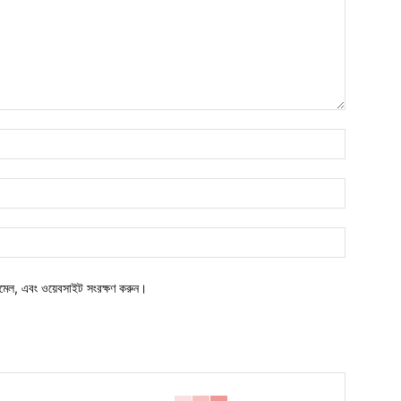
নাম*
ইমেইল*
ওয়েবসাইট:
মেল, এবং ওয়েবসাইট সংরক্ষণ করুন।