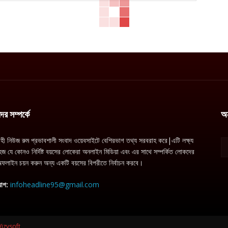
র সম্পর্কে
অ
াহী নিউজ রুম প্রভাবশালী সংবাদ ওয়েবসাইটে বেশিরভাগ তথ্য সরবরাহ করে|এটি লক্ষ্য
জ যে কোনও নির্দিষ্ট বয়সের লোকেরা অনলাইন মিডিয়া এবং এর সাথে সম্পর্কিত লোকদের
ফলাইন চয়ন করুন অন্য একটি বয়সের বিপরীতে নির্বাচন করবে।
োগ:
infoheadline95@gmail.com
Vizysoft