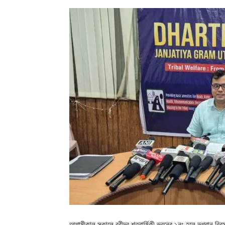
আগামীকাল সকালে রবীন্দ্র শতবার্ষিকী ভবনের ১নং হলে ভগবান বিরস