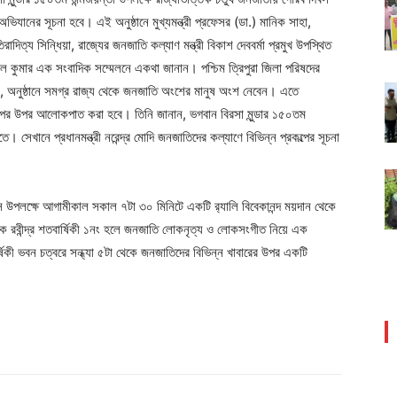
অভিযানের সূচনা হবে। এই অনুষ্ঠানে মুখ্যমন্ত্রী প্রফেসর (ডা.) মানিক সাহা,
োতিরাদিত্য সিন্ধিয়া, রাজ্যের জনজাতি কল্যাণ মন্ত্রী বিকাশ দেববর্মা প্রমুখ উপস্থিত
াল কুমার এক সংবাদিক সম্মেলনে একথা জানান। পশ্চিম ত্রিপুরা জিলা পরিষদের
ন, অনুষ্ঠানে সমগ্র রাজ্য থেকে জনজাতি অংশের মানুষ অংশ নেবেন। এতে
রকল্পের উপর আলোকপাত করা হবে। তিনি জানান, ভগবান বিরসা মুন্ডার ১৫০তম
ইতে। সেখানে প্রধানমন্ত্রী নরেন্দ্র মোদি জনজাতিদের কল্যাণে বিভিন্ন প্রকল্পের সূচনা
 উপলক্ষে আগামীকাল সকাল ৭টা ৩০ মিনিটে একটি র‍্যালি বিবেকানন্দ ময়দান থেকে
 থেকে রবীন্দ্র শতবার্ষিকী ১নং হলে জনজাতি লোকনৃত্য ও লোকসংগীত নিয়ে এক
্ষিকী ভবন চত্বরে সন্ধ্যা ৫টা থেকে জনজাতিদের বিভিন্ন খাবারের উপর একটি