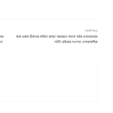
পরবর্তী নিবন্ধ
খবর
মাথা গুজার ঠিকানার দাবিতে রাস্তা আবরোধে বসলো বর্ডার গুলচক্করের
্ত
লাইট হাউজের সংলগ্ন এলাকাবাসীরা