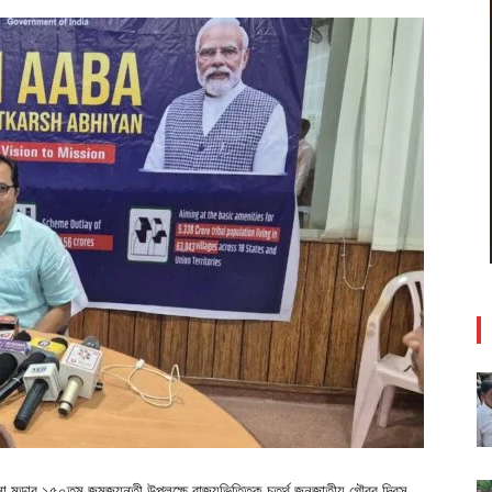
া মুন্ডার ১৫০তম জন্মজয়ন্তী উপলক্ষে রাজ্যভিত্তিক চতুর্থ জনজাতীয় গৌরব দিবস