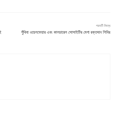
পরবর্তী নিবন্ধ
ই
পুঁথিবা ওয়েলফেয়ার এবং কালচারেল সোসাইটির মেগা রক্তদান শিবির