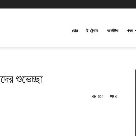
হোম
ই-টেন্ডার
আর্কাইভ
খবর
দের শুভেচ্ছা
504
0