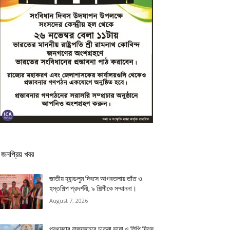
জনপ্রিয় খবর
জাতীয় হ্যান্ডলুম দিবসে আগরতলায় তাঁত ও
হস্তশিল্প প্রদর্শনী, ৯ শিল্পীকে সম্মাননা।
August 7, 2026
প্রথমবার রাজ্যস্তরে চাকমা ভাষা ও লিপি দিবস