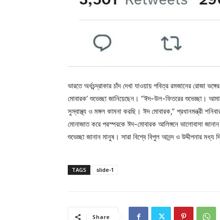
ভারতে অর্ধচন্দ্রাকার চাঁদ দেখা যাওয়ায় পবিত্র রমজানের রোজা ভঙ্গে
মোবারক’ শুভেচ্ছা জানিয়েছেন। “ঈদ-উল-ফিতরের শুভেচ্ছা। আমা
সুস্বাস্থ্য ও মঙ্গল কামনা করছি। ঈদ মোবারক,” প্রধানমন্ত্রী শন
মোনাজাত করে পরস্পরকে ঈদ-মোবারক আলিঙ্গনে ভালোবাসা জানান
শুভেচ্ছা জানান মানুষ। সারা বিশ্বে বিপুল আনন্দ ও উদ্দীপনার মধ্
TAGS
slide-1
Share