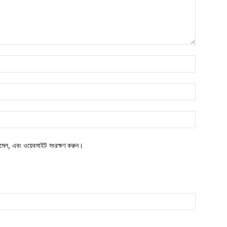
নাম*
ইমেইল*
ওয়েবসাইট:
মেল, এবং ওয়েবসাইট সংরক্ষণ করুন।